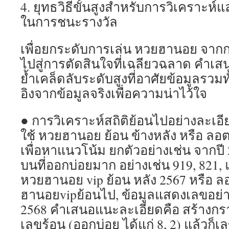
4. ยุทธวิธีขั้นสูงสำหรับการวิเคราะห
ในการชนะรางวัล
เพื่อยกระดับการเล่น หวยฮานอย จาก
ไปสู่การตัดสินใจที่เฉลียวฉลาด คำเส
ย้ำเคล็ดลับระดับสูงที่อาศัยข้อมูลรวม
อิงจากข้อมูลจริงเพื่อความน่าไว้ใจ
● การวิเคราะห์สถิติย้อนไปอย่างละเ
ใช้ หวยฮานอย ย้อน ข้างหลัง หรือ ลอ
เพื่อหาแนวโน้ม ยกตัวอย่างเช่น จากปี 
บนที่ออกบ่อยมาก อย่างเช่น 919, 821, 
หวยฮานอย vip ย้อน หลัง 2567 หรือ ลอ
ฮานอยvipย้อนไป, ข้อมูลแสดงเลขอย่าง 
2568 คำเสนอแนะละเอียดคือ สร้างกรา
เลขร้อน (ออกบ่อย ได้แก่ 8, 2) แล้วก็เ