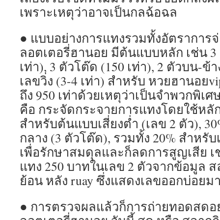
เพราะเหตุว่าอาจเป็นกลฉ้อฉล
● แบบอย่างการแทงรวมทั้งอัตราการจ่าย
ลอตเตอรี่ฮานอย มีต้นแบบหลัก เช่น 3 ต
เท่า), 3 ตัวโต๊ด (150 เท่า), 2 ตัวบน-ข้า
เลขวิ่ง (3-4 เท่า) สำหรับ หวยฮานอยvi
ถึง 950 เท่าด้วยเหตุว่าเป็นจำพวกพิเ
คือ กระจัดกระจายการแทงโดยใช้หลัก
สำหรับต้นแบบเสี่ยงต่ำ (เลข 2 ตัว), 3
กลาง (3 ตัวโต๊ด), รวมทั้ง 20% สำหรับเส
เพื่อรักษาสมดุลและก็ลดการสูญเสีย เช
แทง 250 บาทในเลข 2 ตัวจากข้อมูล 
ย้อน หลัง ruay ซึ่งแสดงเลขออกบ่อยม
● การตรวจผลแล้วก็การถ่ายทอดสดอย