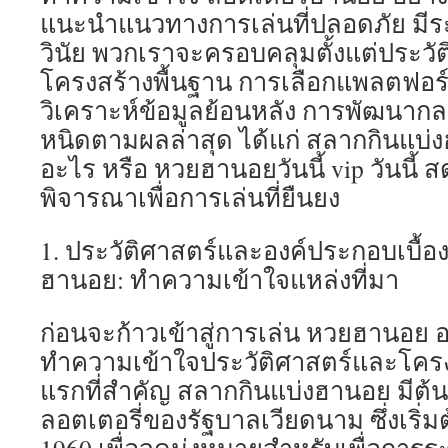
แนะนำแนวทางการเล่นที่ปลอดภัย มีระ
วินัย พวกเราจะครอบคลุมตั้งแต่ประวัต
โครงสร้างพื้นฐาน การเลือกแพลตฟอร
วิเคราะห์ข้อมูลย้อนหลัง การพัฒนากล
หนิดตามผลล่าสุด ได้แก่ สลากกินแบ่ง
อะไร หรือ หวยฮานอยวันนี้ vip วันนี้ ส
พิจารณาเพื่อการเล่นที่ยืนยง
1. ประวัติศาสตร์และองค์ประกอบเบื้อ
ฮานอย: ทำความเข้าใจแหล่งที่มา
ก่อนจะก้าวเข้าสู่การเล่น หวยฮานอย อย
ทำความเข้าใจประวัติศาสตร์และโครงส
แรกที่สำคัญ สลากกินแบ่งฮานอย มีต
ลอตเตอรี่ของรัฐบาลเวียดนาม ซึ่งเริ