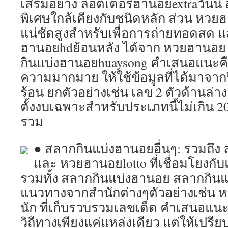
เสริมอย่าง ลอตเตอรี่ฮานอยextraวันนี้
พิเศษใกล้เคียงกับชนิดหลัก ส่วน หว
แน่ชัดสูงสำหรับเพื่อการถ่ายทอดสด
ฮานอยhdย้อนหลัง ได้จาก หวยฮานอย 
กินแบ่งฮานอยhuaysong คำเสนอแนะคือ 
ความมากมาย ให้ใช้ข้อมูลที่ได้มาจากป
ร้อน ยกตัวอย่างเช่น เลข 2 ตัวด้านล่า
ตั้งงบเฉพาะสำหรับประเภทนี้ไม่เกิ
รวม
● สลากกินแบ่งฮานอยอื่นๆ: รวมถึง 
และ หวยฮานอยlotto ที่เชื่อมโยงก
รวมทั้ง สลากกินแบ่งฮานอย สลากกินแบ่
แนวทางจากสำนักต่างๆตัวอย่างเช่น 
นัก ที่เก็บรวบรวมเลขเด็ด คำเสนอแนะล
วิถีทางเพียงแค่แหล่งเดียว แต่ให้เปรี