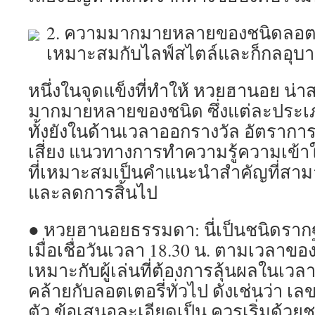
2. ความมากมายหลายของชนิดลอตเต
เหมาะสมกับไลฟ์สไตล์และก็กลอุบ
หนึ่งในจุดแข็งที่ทำให้ หวยฮานอย น่
มากมายหลายของชนิด ซึ่งแต่ละประเภ
ทั้งยังในด้านเวลาออกรางวัล อัตรากา
เสี่ยง แนวทางการทำความรู้ความเข้า
ที่เหมาะสมเป็นคำแนะนำสำคัญที่สาม
และลดการสิ้นไป
● หวยฮานอยธรรมดา: นี่เป็นชนิดรากฐ
เมื่อเชื่อวันเวลา 18.30 น. ตามเวลาข
เหมาะกับผู้เล่นที่ต้องการลุ้นผลในเวลา
คล้ายกับลอตเตอรี่ทั่วไป ดังเช่นว่า เลข 
ตัว ข้อเสนอละเอียดเป็น ควรเริ่มด้วยช