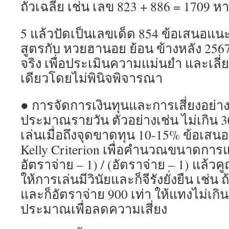
ถัวเฉลี่ย เช่น เลข 823 + 886 = 1709 หา
5 แล้วปัดเป็นเลขเด็ด 854 ข้อเสนอแ
สูตรกับ หวยฮานอย ย้อน ข้างหลัง 256
จริง เพื่อประเมินความแม่นยำ และเล
เดียวโดยไม่พินิจพิจารณา
● การจัดการเงินทุนและการเสี่ยงอย่าง
ประมาณรายวัน ตัวอย่างเช่น ไม่เกิน 
เล่นเมื่อถึงจุดขาดทุน 10-15% ข้อเสนอ
Kelly Criterion เพื่อคำนวณขนาดการ
อัตราจ่าย – 1) / (อัตราจ่าย – 1) แล้วคู
ให้การเล่นมีวินัยและก็จีรังยั่งยืน เ
และก็อัตราจ่าย 900 เท่า ให้แทงไม่เกิ
ประมาณเพื่อลดความเสี่ยง