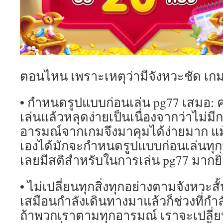
ตอนไหน เพราะเหตุว่ามีจังหวะชัด เกม
• กำหนดรูปแบบก่อนเล่น pg77 เสมอ: 
เล่นแล้วหลุดง่ายเป็นเนื่องจากว่าไม่ม
อารมณ์จากเกมจึงมาคุมได้ง่ายมาก แม้
เองได้มักจะกำหนดรูปแบบก่อนเล่นทุกห
เลยมีสติสำหรับในการเล่น pg77 มากยิ่
• ไม่เปลี่ยนทุกสิ่งทุกอย่างตามจังหวะสั้
เสมือนกำลังเดินทางมาแล้วก็ช่วงที่ก
ถ้าพวกเราตามทุกอารมณ์ เราจะเปลี