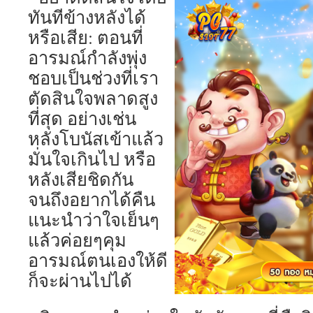
ทันทีข้างหลังได้
หรือเสีย: ตอนที่
อารมณ์กำลังพุ่ง
ชอบเป็นช่วงที่เรา
ตัดสินใจพลาดสูง
ที่สุด อย่างเช่น
หลังโบนัสเข้าแล้ว
มั่นใจเกินไป หรือ
หลังเสียชิดกัน
จนถึงอยากได้คืน
แนะนำว่าใจเย็นๆ
แล้วค่อยๆคุม
อารมณ์ตนเองให้ดี
ก็จะผ่านไปได้