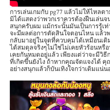
การเล่นเกมกับ pg77 แล้วไม่ให้ไหลต
มิได้แสดงว่าพวกเราควรต้องฝืนเล่นจนกร
สนุกครับผม แม้กระนั้นมันเป็นการรู้เท
จะมีผลต่อการตัดสินใจตอนไหน แล้วพ
กลับมาอยู่ในจุดที่ควบคุมได้เหมือนเดิม
ได้สมดุลจริงๆไม่ใช่ไม่เคยหัวร้อนหรื
เคยกันหมดอยู่แล้ว เพียงแต่ว่าจะมีวิ
ที่เกิดขึ้นยังไง ถ้าหากคุณจัดแจงได้ คุ
อย่างสนุกแล้วก็บันเทิงใจกว่าเดิมแน่