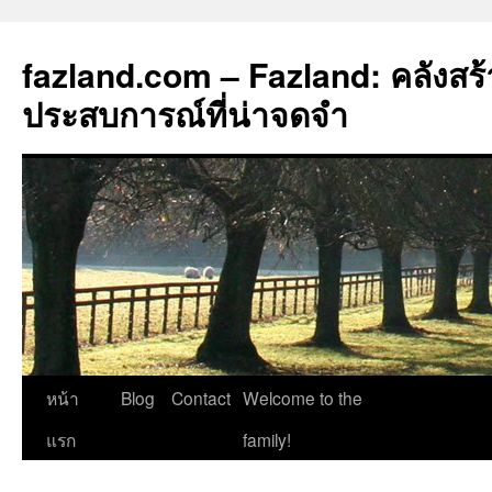
fazland.com – Fazland: คลังสร
ประสบการณ์ที่น่าจดจำ
ข้าม
หน้า
Blog
Contact
Welcome to the
ไป
แรก
family!
ยัง