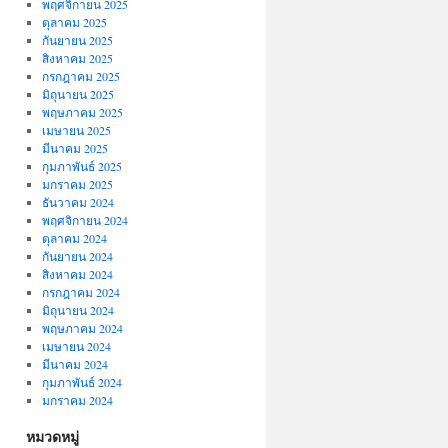
พฤศจิกายน 2025
ตุลาคม 2025
กันยายน 2025
สิงหาคม 2025
กรกฎาคม 2025
มิถุนายน 2025
พฤษภาคม 2025
เมษายน 2025
มีนาคม 2025
กุมภาพันธ์ 2025
มกราคม 2025
ธันวาคม 2024
พฤศจิกายน 2024
ตุลาคม 2024
กันยายน 2024
สิงหาคม 2024
กรกฎาคม 2024
มิถุนายน 2024
พฤษภาคม 2024
เมษายน 2024
มีนาคม 2024
กุมภาพันธ์ 2024
มกราคม 2024
หมวดหมู่