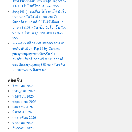
ใหม่ Jin888.asia ใหม่ล่าสุด Top 99 by
Ali 15 เว็บไซต์ใหญ่ August 2569
Sexy168 รู้ก่อนเลือกโต๊ะ เล่นได้มั่นใจ
กว่า สายวัดใจได้ 1,000 เกมดัง
ฟีเจอร์ครบ เว็บดี มีโต๊ะให้เลือกเยอะ
บาคาร่า168 สมัครปุ๊บ รับโปรปั๊บ Top
97 by Robert sexy168c.com 13 ส.ค.
2569
Pussy888 สล็อต888 แพลตฟอร์มเกม
ระดับพรีเมียม Top 16 by Carmen
pussy888play.me สมัครรับ 500
สมจริง เสียงดี กราฟฟิค 3D สวรรค์
ของนักลงทุน pussy888 กดสมัคร รับ
ความสนุก 29 สิงหา 69
คลังเก็บ
สิงหาคม 2026
กรกฎาคม 2026
มิถุนายน 2026
พฤษภาคม 2026
เมษายน 2026
มีนาคม 2026
กุมภาพันธ์ 2026
มกราคม 2026
ธันวาคม 2025