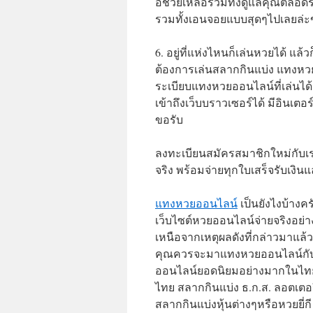
อช่วยเหลือรวมทั้งดูแลคุณตลอด
รวมทั้งเอนจอยแบบสุดๆไปเลยล่ะ
6. อยู่ที่แห่งไหนก็เล่นหวยได้ แล
ต้องการเล่นสลากกินแบ่ง แทงหว
ระเบียบแทงหวยออนไลน์ที่เล่นได้ง
เข้าถึงเว็บบราวเซอร์ได้ มีอินเ
ขอรับ
ลงทะเบียนสมัครสมาชิกใหม่กับเรา
จริง พร้อมจ่ายทุกใบเสร็จรับเงินแล
แทงหวยออนไลน์
เป็นยังไงบ้างค
เว็บไซต์หวยออนไลน์จ่ายจริงอย่
เหนือจากเหตุผลดังที่กล่าวมาแล้ว
คุณควรจะมาแทงหวยออนไลน์กับเร
ออนไลน์ยอดนิยมอย่างมากในไทย
ไทย สลากกินแบ่ง ธ.ก.ส. ลอตเตอ
สลากกินแบ่งหุ้นต่างๆหรือหวยยี่