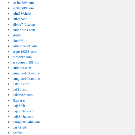
acebet789.com
acebet789.com
adm789.info
allbet24hr
allone745s.com
allone745s.com
alot66
alot666
ambnovabet.com
argus16888.com
asb9999.com
askyouwin888 vip
audi688.com
aungpao168.online
aungpao168.online
ba88th.com
ba88th.com
babet555.com
Baccarat
baj88thb
baj88thbz.com
baj88thbz.com
bar4game24hr.com
baslot168
bestbet