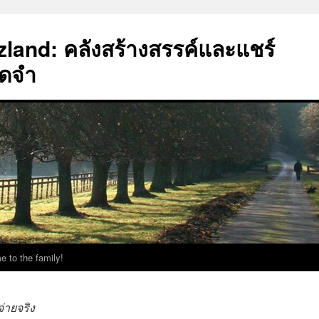
land: คลังสร้างสรรค์และแชร์
จดจำ
 to the family!
่ายจริง