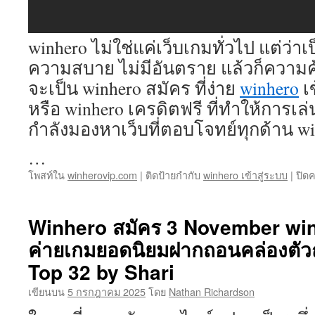
winhero ไม่ใช่แค่เว็บเกมทั่วไป แต่ว่
ความสบาย ไม่มีอันตราย แล้วก็ความคุ
จะเป็น winhero สมัคร ที่ง่าย
winhero
เ
หรือ winhero เครดิตฟรี ที่ทำให้การเล่
กำลังมองหาเว็บที่ตอบโจทย์ทุกด้าน w
…
โพสท์ใน
winherovip.com
|
ติดป้ายกำกับ
winhero เข้าสู่ระบบ
|
ปิด
Winhero สมัคร 3 November win
ค่ายเกมยอดนิยมฝากถอนคล่องตัวถ
Top 32 by Shari
เขียนบน
5 กรกฎาคม 2025
โดย
Nathan Richardson