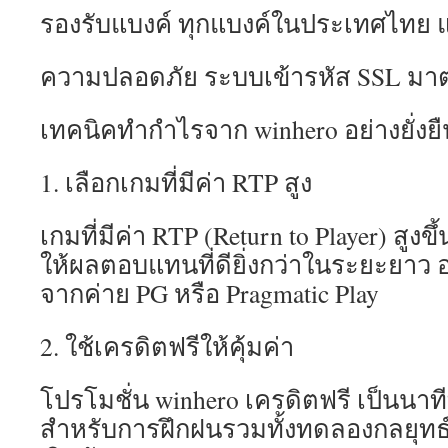
รองรับแบงค์ ทุกแบงค์ในประเทศไทย แล
ความปลอดภัย ระบบเข้ารหัส SSL ม
เทคนิคทำกำไรจาก winhero อย่างยั่งยื
1. เลือกเกมที่มีค่า RTP สูง
เกมที่มีค่า RTP (Return to Player) สูงขึ
ให้ผลตอบแทนที่ดียิ่งกว่าในระยะยาว 
จากค่าย PG หรือ Pragmatic Play
2. ใช้เครดิตฟรีให้คุ้มค่า
โปรโมชั่น winhero เครดิตฟรี เป็นนาที
สำหรับการฝึกฝนรวมทั้งทดลองกลยุทธ์