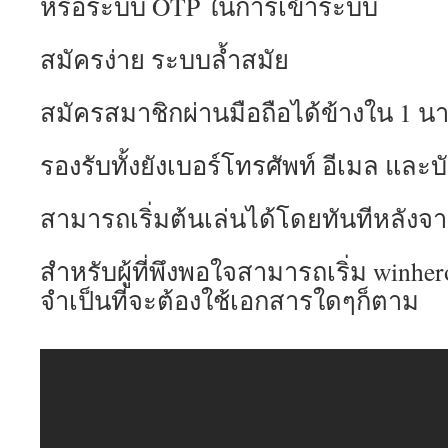
หรือระบบ OTP ในการเข้าระบบ
สมัครง่าย ระบบล้ำสมัย
สมัครสมาชิกผ่านมือถือได้ข้างใน 1 นา
รองรับทั้งยังเบอร์โทรศัพท์ อีเมล แล
สามารถเริ่มต้นเล่นได้โดยทันทีหลังจ
สำหรับผู้ที่พึงพอใจสามารถเริ่ม winhe
จำเป็นที่จะต้องใช้เอกสารใดๆก็ตาม