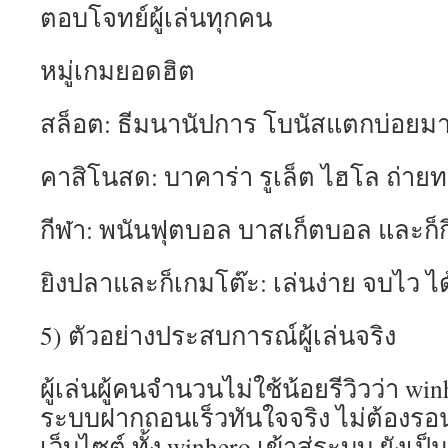
ตอบโจทย์ผู้เล่นทุกคน
หมู่เกมยอดฮิต
สล็อต: ธีมนานัปการ โบนัสแตกบ่อยม
คาสิโนสด: บาคาร่า รูเล็ต ไฮโล ถ่าย
กีฬา: พนันฟุตบอล บาสเก็ตบอล และก็ก
ยิงปลาและก็เกมโต๊ะ: เล่นง่าย จบไว ได้
5) ตัวอย่างประสบการณ์ผู้เล่นจริง
ผู้เล่นผู้คนจำนวนไม่ใช้น้อยรีวิวว่า win
ระบบฝากถอนเร็วทันใจจริง ไม่ต้องร
เว็บไซต์ ทั้ง winhero เข้าสู่ระบบ ยังเป