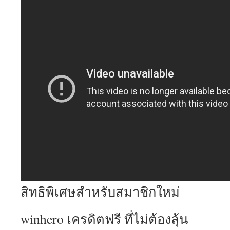
สิทธิพิเศษสำหรับสมาชิกใหม่
winhero เครดิตฟรี ที่ไม่ต้องลุ้น