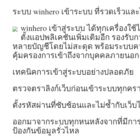
ระบบ winhero เข้าระบบ ที่รวดเร็วและ
winhero เข้าสู่ระบบ ได้ทุกเครื่องใช
ตั้งแอปพลิเคชันเพิ่มเติมอีก รองรั
หลายบัญชีโดยไม่สะดุด พร้อมระบบคว
คุ้มครองการเข้าถึงจากบุคคลภายนอก
เทคนิคการเข้าสู่ระบบอย่างปลอดภัย
ตรวจตราลิงก์เว็บก่อนเข้าระบบทุกคร
ตั้งรหัสผ่านที่ซับซ้อนและไม่ซ้ำกับเว็บไ
ออกมาจากระบบทุกหนหลังจากที่มีการใ
ป้องกันข้อมูลรั่วไหล