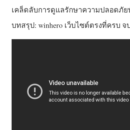
เคล็ดลับการดูแลรักษาความปลอดภัยบัญ
บทสรุป: winhero เว็บไซต์ตรงที่ครบ จบ