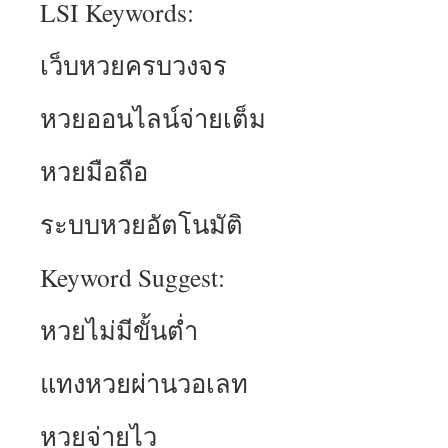
LSI Keywords:
เว็บหวยครบวงจร
หวยออนไลน์จ่ายเต็ม
หวยมือถือ
ระบบหวยอัตโนมัติ
Keyword Suggest:
หวยไม่มีขั้นต่ำ
แทงหวยผ่านวอเลท
หวยจ่ายไว