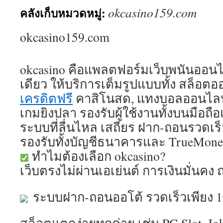
okcasino159.com
คลังเก็บหมวดหมู่:
เนื้อหา
okcasino159.com
okcasino คือแพลตฟอร์มเว็บพนันออนไ
เดียว ให้บริการเต็มรูปแบบทั้ง สล็อต
เครดิตฟรี
คาสิโนสด, แทงบอลออนไลน
เกมยิงปลา รองรับผู้ใช้งานทั้งบนมือถ
ระบบที่ลื่นไหล เสถียร ฝาก-ถอนรวดเร
รองรับทั้งบัญชีธนาคารและ TrueMoney
ทำไมต้องเลือก okcasino?
เว็บตรงไม่ผ่านเอเย่นต์ การเงินมั่นคง
ระบบฝาก-ถอนออโต้ รวดเร็วเพียง 10