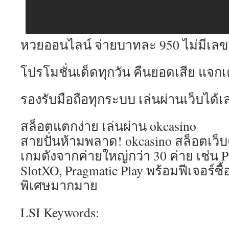
หวยออนไลน์ จ่ายบาทละ 950 ไม่มีเลขอ
โปรโมชั่นเด็ดทุกวัน คืนยอดเสีย แจกเ
รองรับมือถือทุกระบบ เล่นผ่านเว็บได
สล็อตแตกง่าย เล่นผ่าน okcasino
สายปั่นห้ามพลาด! okcasino สล็อตเว็บ
เกมดังจากค่ายใหญ่กว่า 30 ค่าย เช่น PG
SlotXO, Pragmatic Play พร้อมฟีเจอร์ซ
พิเศษมากมาย
LSI Keywords: