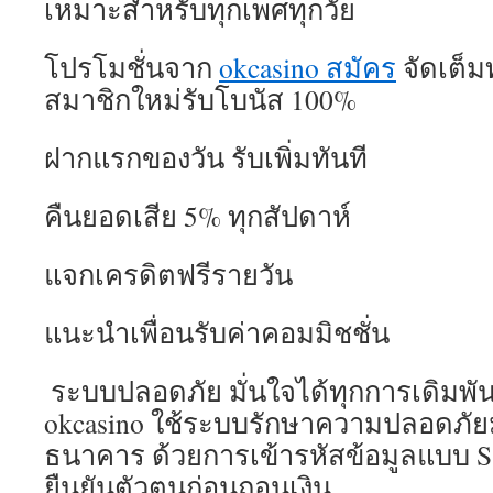
เหมาะสำหรับทุกเพศทุกวัย
โปรโมชั่นจาก
okcasino สมัคร
จัดเต็ม
สมาชิกใหม่รับโบนัส 100%
ฝากแรกของวัน รับเพิ่มทันที
คืนยอดเสีย 5% ทุกสัปดาห์
แจกเครดิตฟรีรายวัน
แนะนำเพื่อนรับค่าคอมมิชชั่น
️ ระบบปลอดภัย มั่นใจได้ทุกการเดิมพั
okcasino ใช้ระบบรักษาความปลอดภัย
ธนาคาร ด้วยการเข้ารหัสข้อมูลแบบ
ยืนยันตัวตนก่อนถอนเงิน