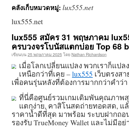
lux555.net
คลังเก็บหมวดหมู่:
เนื้อหา
lux555.net
lux555 สมัคร 31 พฤษภาคม lux5
ครบวงจรโบนัสแตกบ่อย Top 68 b
เขียนบน
25 พฤษภาคม 2025
โดย
Nathan Richardson
เมื่อโลกเปลี่ยนแปลง พวกเราก็แป
เหนือกว่าที่เคย –
lux555
เว็บตรงสาย
เพื่อคนรุ่นหลังที่ต้องการมากกว่าคำว่า
ที่นี่คือศูนย์รวมเกมเดิมพันคุณภาพส
แตกง่าย, คาสิโนสดถ่ายทอดสด, แล
ราคาน้ำดีที่สุด มาพร้อม ระบบฝากถอนออ
รองรับ TrueMoney Wallet และไม่มีอย่