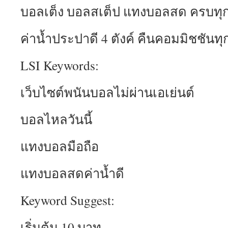
บอลเต็ง บอลสเต็ป แทงบอลสด ครบทุ
ค่าน้ำประปาดี 4 ตังค์ คืนคอมมิชชันทุ
LSI Keywords:
เว็บไซต์พนันบอลไม่ผ่านเอเย่นต์
บอลไหลวันนี้
แทงบอลมือถือ
แทงบอลสดค่าน้ำดี
Keyword Suggest:
เริ่มต้น 10 บาท