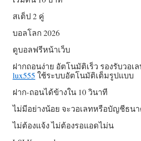
สเต็ป 2 คู่
บอลโลก 2026
ดูบอลฟรีหน้าเว็บ
ฝากถอนง่าย อัตโนมัติเร็ว รองรับวอเ
lux555
ใช้ระบบอัตโนมัติเต็มรูปแบบ
ฝาก-ถอนได้ข้างใน 10 วินาที
ไม่มีอย่างน้อย จะวอเลทหรือบัญชีธนาค
ไม่ต้องแจ้ง ไม่ต้องรอแอดไม่น