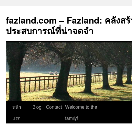
fazland.com – Fazland: คลังสร
ประสบการณ์ที่น่าจดจำ
ข้าม
หน้า
Blog
Contact
Welcome to the
ไป
แรก
family!
ยัง