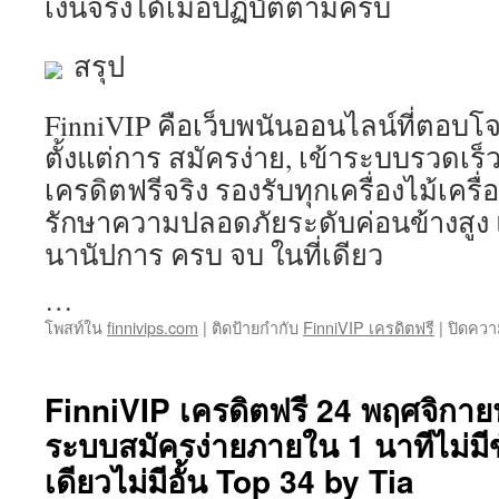
เงินจริงได้เมื่อปฏิบัติตามครบ
สรุป
FinniVIP คือเว็บพนันออนไลน์ที่ตอบโจท
ตั้งแต่การ สมัครง่าย, เข้าระบบรวดเร็
เครดิตฟรีจริง รองรับทุกเครื่องไม้เครื
รักษาความปลอดภัยระดับค่อนข้างสูง แล
นานัปการ ครบ จบ ในที่เดียว
…
โพสท์ใน
finnivips.com
|
ติดป้ายกำกับ
FinniVIP เครดิตฟรี
|
ปิดควา
FinniVIP เครดิตฟรี 24 พฤศจิกายน 
ระบบสมัครง่ายภายใน 1 นาทีไม่มีข
เดียวไม่มีอั้น Top 34 by Tia