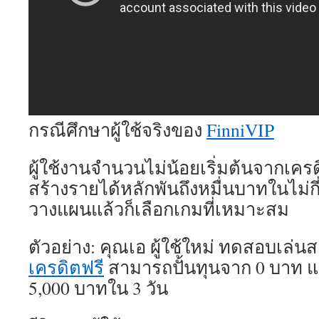
กรณีศึกษาผู้ใช้จริงของ
FinniVIP
ผู้ใช้งานจำนวนไม่น้อยเริ่มต้นจากเค
สร้างรายได้หลักพันถึงหมื่นบาทในไม่ก
วางแผนแล้วก็เลือกเกมที่เหมาะสม
ตัวอย่าง: คุณเอ ผู้ใช้ใหม่ ทดสอบเล่
เครดิตฟรี
สามารถปั้นทุนจาก 0 บาท 
5,000 บาทใน 3 วัน