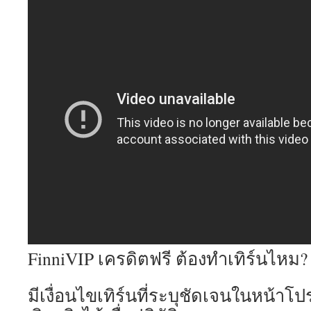
FinniVIP เครดิตฟรี ต้องทำเทิร์นไหม?
มีเงื่อนไขเทิร์นที่ระบุชัดเจนในหน้าโ