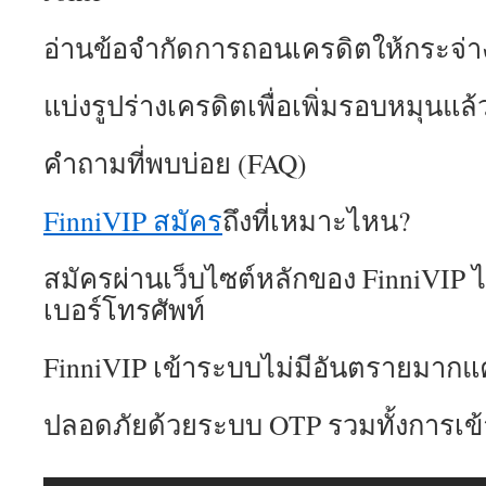
อ่านข้อจำกัดการถอนเครดิตให้กระจ่า
แบ่งรูปร่างเครดิตเพื่อเพิ่มรอบหมุนแล
คำถามที่พบบ่อย (FAQ)
FinniVIP สมัคร
ถึงที่เหมาะไหน?
สมัครผ่านเว็บไซต์หลักของ FinniVIP ได
เบอร์โทรศัพท์
FinniVIP เข้าระบบไม่มีอันตรายมากแ
ปลอดภัยด้วยระบบ OTP รวมทั้งการเข้า