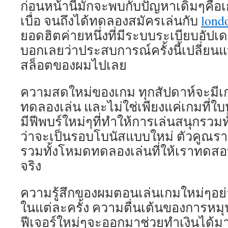
ก่อนหน้านี้มักจะพบกับปัญหาเดิมๆคือเก
เบื่อ จนถึงได้ทดลองสมัครเล่นกับ
lond
ยอดฮิตค่ายหนึ่งที่มีระบบระเบียบอัปเ
บอกเลยว่าประสบการณ์ครั้งนี้เปลี่ย
สล็อตของผมไปเลย
ความสดใหม่ของเกม ทุกสัปดาห์จะมีเก
ทดลองเล่น และไม่ใช่เพียงแค่เกมที่ใบ
มีฟีพบร์ใหม่ๆที่ทำให้การเล่นสนุกรวมทั้
ว่าจะเป็นรอบโบนัสแบบใหม่ ตัวคูณราง
รวมทั้งโหมดทดลองเล่นที่ให้เราทดสอ
จริง
ความรู้สึกของผมตอนเล่นเกมใหม่ๆอย่
ในแต่ละครั้ง ความตื่นเต้นของการหมุ
ฟีเจอร์ใหม่ๆจะออกมาช่วยทำเงินได้ม