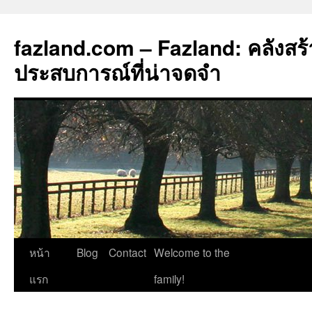
fazland.com – Fazland: คลังสร
ประสบการณ์ที่น่าจดจำ
ข้าม
หน้า
Blog
Contact
Welcome to the
ไป
แรก
family!
ยัง