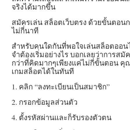
จริงได้มากขึ้น
สมัครเล่น สล็อตเว็บตรง ด้วยขั้นตอน
ไม่กี่นาที
สำหรับคนใดกันที่พอใจเล่นสล็อตออนไล
จำต้องเริ่มอย่างไร บอกเลยว่าการสมัค
กว่าที่คิดมากๆเพียงแค่ไม่กี่ขั้นตอน คุ
เกมสล็อตได้ในทันที
1. คลิก “ลงทะเบียนเป็นสมาชิก”
2. กรอกข้อมูลส่วนตัว
4. ตั้งรหัสผ่านและก็รับรองตัวตน