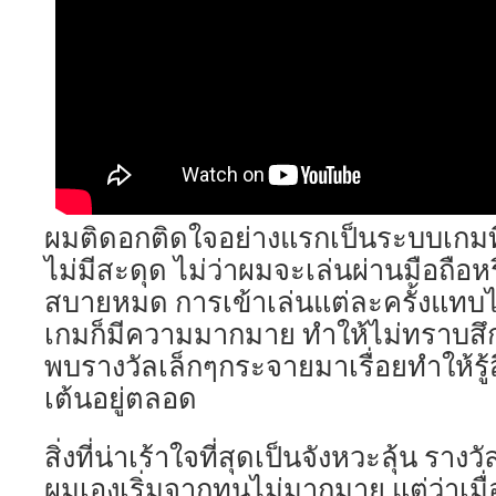
ผมติดอกติดใจอย่างแรกเป็นระบบเกมที่
ไม่มีสะดุด ไม่ว่าผมจะเล่นผ่านมือถือห
สบายหมด การเข้าเล่นแต่ละครั้งแทบ
เกมก็มีความมากมาย ทำให้ไม่ทราบสึกเบ
พบรางวัลเล็กๆกระจายมาเรื่อยทำให้รู้สึ
เต้นอยู่ตลอด
สิ่งที่น่าเร้าใจที่สุดเป็นจังหวะลุ้น ร
ผมเองเริ่มจากทุนไม่มากมาย แต่ว่าเมื่