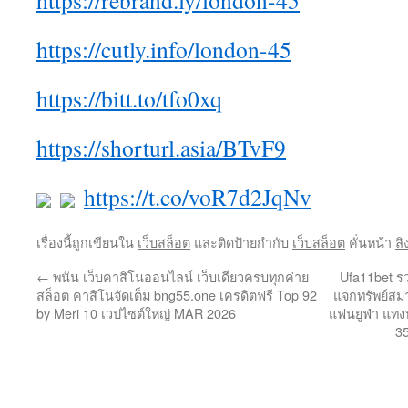
https://rebrand.ly/london-45
https://cutly.info/london-45
https://bitt.to/tfo0xq
https://shorturl.asia/BTvF9
https://t.co/voR7d2JqNv
เรื่องนี้ถูกเขียนใน
เว็บสล็อต
และติดป้ายกำกับ
เว็บสล็อต
คั่นหน้า
ลิ
←
พนัน เว็บคาสิโนออนไลน์ เว็บเดียวครบทุกค่าย
Ufa11bet รว
สล็อต คาสิโนจัดเต็ม bng55.one เครดิตฟรี Top 92
แจกทรัพย์สมา
by Meri 10 เวปไซต์ใหญ่ MAR 2026
แฟนยูฟ่า แทงบ
3