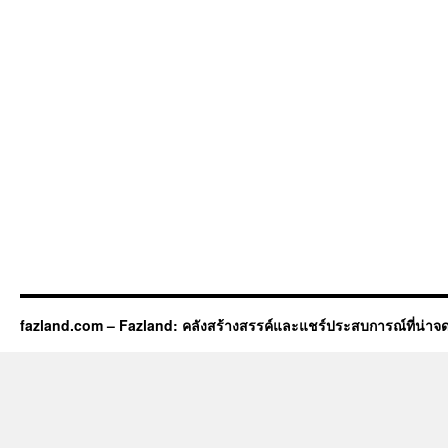
fazland.com – Fazland: คลังสร้างสรรค์และแชร์ประสบการณ์ที่น่าจ