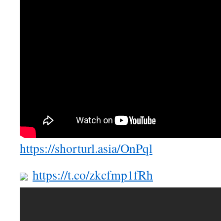
https://shorturl.asia/OnPql
https://t.co/zkcfmp1fRh