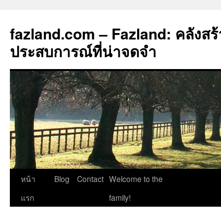
fazland.com – Fazland: คลังสร
ประสบการณ์ที่น่าจดจำ
ข้าม
หน้า
Blog
Contact
Welcome to the
ไป
แรก
family!
ยัง