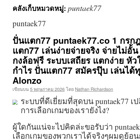
puntaek77
คลังเก็บหมวดหมู่:
เนื้อหา
puntaek77
ปั่นแตก77 puntaek77.co 1 กรกฎ
แตก77 เล่นง่ายจ่ายจริง จ่ายไม่อั
กงล้อฟรี ระบบเสถียร แตกง่าย ห
กำไร ปั่นแตก77 สมัครปุ๊บ เล่นได้
Alonzo
เขียนบน
5 พฤษภาคม 2026
โดย
Nathan Richardson
ระบบที่ดีเยี่ยมที่สุดบน puntaek77 เ
การเลือกเกมของเรายังไง?
ผู้ใดกันแน่จะไปคิดล่ะขอรับว่า punta
เลือกเกมของพวกเราได้จริงๆผมดูย้อ