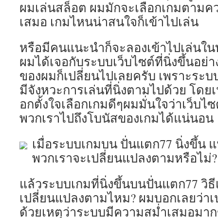
ผมเล่นสล็อต ผมมักจะเลือกเกมตามควา
เสมอ เกมไหนน่าสนใจก็เข้าไปเล่น
หรือมีคนแนะนำก็จะลองเข้าไปเล่นในท
ผมได้เจอกับระบบเว็บไซต์ที่นิ่งขึ้นอย
ของผมก็เปลี่ยนไปเลยครับ เพราะระบบเ
มีจังหวะการเล่นที่นิ่งตามไปด้วย โดยเห
อกตั้งใจเลือกเกมดีๆผมมั่นใจว่าเว็บไซ
พวกเราไปถึงโบนัสของเกมได้แน่นอน
เมื่อระบบเกมบน ปั่นแตก77 นิ่งขึ้
พวกเราจะเปลี่ยนแปลงตามหรือไม่?
แล้วระบบเกมที่นิ่งขึ้นบนปั่นแตก77 ว
เปลี่ยนแปลงตามไหม? ผมบอกเลยว่าเป
ด้วยเหตุว่าระบบมีความสม่ำเสมอมากขึ