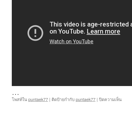
…
บน
โพสท์ใน
puntaek77
|
ติดป้ายกำกับ
puntaek77
|
ปิดความเห็น
ปั่น
แตก7
punta
1
กรกฎ