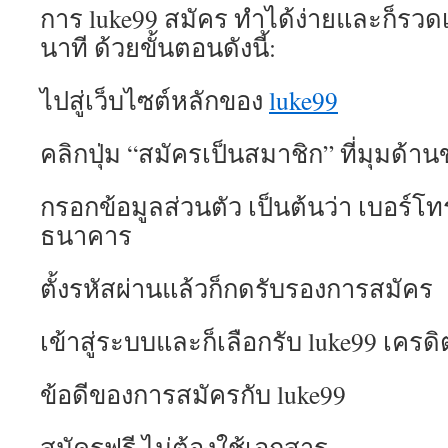
การ luke99 สมัคร ทำได้ง่ายและก็รวดเร
นาที ด้วยขั้นตอนดังนี้:
ไปสู่เว็บไซต์หลักของ
luke99
คลิกปุ่ม “สมัครเป็นสมาชิก” ที่มุมด้
กรอกข้อมูลส่วนตัว เป็นต้นว่า เบอร์โ
ธนาคาร
ตั้งรหัสผ่านแล้วก็กดรับรองการสมัคร
เข้าสู่ระบบและก็เลือกรับ luke99 เครดิ
ข้อดีของการสมัครกับ luke99
สมัครฟรี ไม่ต้องใช้เอกสาร