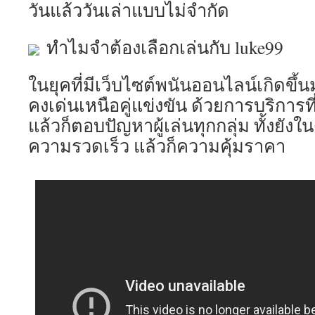
วันแล้ววันเล่าแบบไม่จำกัด
ทำไมจำต้องเลือกเล่นกับ luke99
ในยุคที่มีเว็บไซต์พนันออนไลน์เกิดขึ้
คงเด่นเหนือคู่แข่งขัน ด้วยการบริการที
แล้วก็ตอบปัญหาผู้เล่นทุกกลุ่ม ทั้งยั
ความรวดเร็ว แล้วก็ความคุ้มราคา