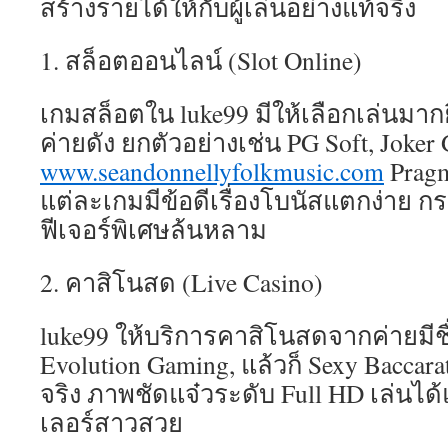
สร้างรายได้ให้กับผู้เล่นอย่างแท้จริง
1. สล็อตออนไลน์ (Slot Online)
เกมสล็อตใน luke99 มีให้เลือกเล่นมากย
ค่ายดัง ยกตัวอย่างเช่น PG Soft, Joker
www.seandonnellyfolkmusic.com
Pragma
แต่ละเกมมีข้อดีเรื่องโบนัสแตกง่าย ก
ฟีเจอร์พิเศษล้นหลาม
2. คาสิโนสด (Live Casino)
luke99 ให้บริการคาสิโนสดจากค่ายมีชื
Evolution Gaming, แล้วก็ Sexy Bacca
จริง ภาพชัดแจ๋วระดับ Full HD เล่นได
เลอร์สาวสวย