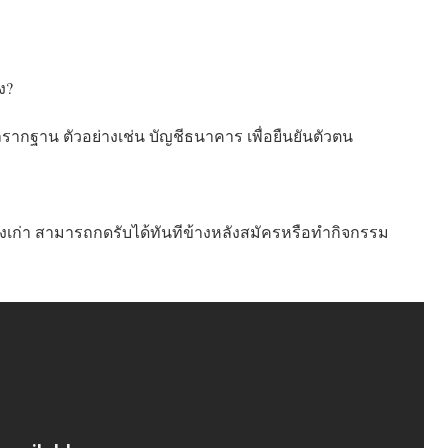
ง?
ลรากฐาน ตัวอย่างเช่น บัญชีธนาคาร เพื่อยืนยันตัวตน
งเก่า สามารถกดรับได้ทันทีข้างหลังสมัครหรือทำกิจกรรม