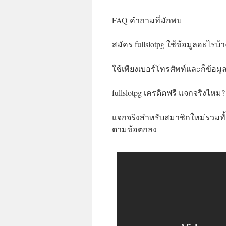
FAQ คำถามที่มักพบ
สมัคร fullslotpg ใช้ข้อมูลอะไรบ้า
ใช้เพียงเบอร์โทรศัพท์และก็ข้อมู
fullslotpg เครดิตฟรี แจกจริงไหม?
แจกจริงสำหรับสมาชิกใหม่รวมทั้
ตามข้อตกลง