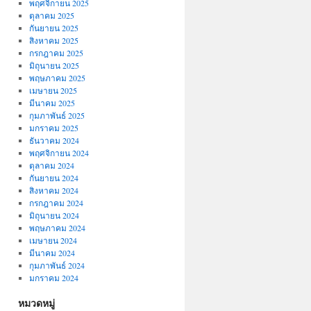
พฤศจิกายน 2025
ตุลาคม 2025
กันยายน 2025
สิงหาคม 2025
กรกฎาคม 2025
มิถุนายน 2025
พฤษภาคม 2025
เมษายน 2025
มีนาคม 2025
กุมภาพันธ์ 2025
มกราคม 2025
ธันวาคม 2024
พฤศจิกายน 2024
ตุลาคม 2024
กันยายน 2024
สิงหาคม 2024
กรกฎาคม 2024
มิถุนายน 2024
พฤษภาคม 2024
เมษายน 2024
มีนาคม 2024
กุมภาพันธ์ 2024
มกราคม 2024
หมวดหมู่