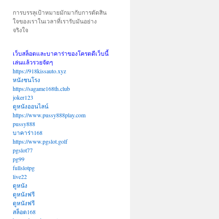
การบรรลุเป้าหมายมักมากับการตัดสิน
ใจของเราในเวลาที่เรารับมันอย่าง
จริงใจ
เว็บสล็อตและบาคาร่าของโครตดีเว็บนี้
เล่นแล้วรวยจัดๆ
https://918kissauto.xyz
หนังชนโรง
https://sagame168th.club
joker123
ดูหนังออนไลน์
https://www.pussy888play.com
pussy888
บาคาร่า168
https://www.pgslot.golf
pgslot77
pg99
fullslotpg
live22
ดูหนัง
ดูหนังฟรี
ดูหนังฟรี
สล็อต168