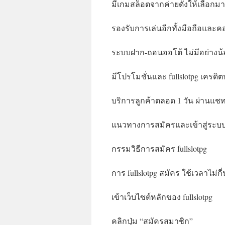
มีเกมสล็อตจากค่ายดังให้เลือกมา
รองรับการเล่นอีกทั้งมือถือและค
ระบบฝาก-ถอนออโต้ ไม่มีอย่างน้อ
มีโปรโมชั่นและ fullslotpg เครดิตฟ
บริการลูกค้าตลอด 1 วัน ผ่านแ
แนวทางการสมัครและเข้าสู่ระบบ f
กรรมวิธีการสมัคร fullslotpg
การ fullslotpg สมัคร ใช้เวลาไม่กี
เข้าเว็บไซต์หลักของ fullslotpg
คลิกปุ่ม “สมัครสมาชิก”