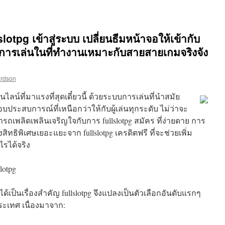
lotpg เข้าสู่ระบบ เปลี่ยนธีมหน้าจอให้เข้ากับ
การเล่นในที่ทำงานเหมาะกับสายสายเกมจริงจัง
ardson
ลน์ที่มาแรงที่สุดเดี๋ยวนี้ ด้วยระบบการเล่นที่นำสมัย
บประสบการณ์ที่เหนือกว่าให้กับผู้เล่นทุกระดับ ไม่ว่าจะ
รถเพลิดเพลินเจริญใจกับการ fullslotpg สมัคร ที่ง่ายดาย การ
สิทธิพิเศษเยอะแยะจาก fullslotpg เครดิตฟรี ที่จะช่วยเพิ่ม
รได้จริง
lotpg
ด้เป็นเรื่องสำคัญ fullslotpg จึงแปลงเป็นตัวเลือกอันดับแรกๆ
ะเทศ เนื่องมาจาก: