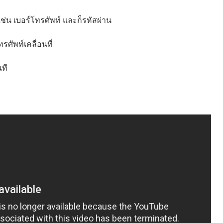
เช่น เบอร์โทรศัพท์ และก็รหัสผ่าน
รศัพท์เคลื่อนที่
นที