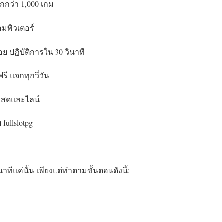
กกว่า 1,000 เกม
อมพิวเตอร์
ย ปฏิบัติการใน 30 วินาที
รี แจกทุกวี่วัน
ชทสดและไลน์
ullslotpg
่นาทีแค่นั้น เพียงแต่ทำตามขั้นตอนดังนี้: