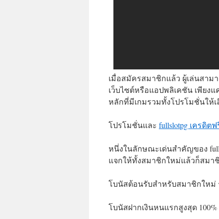
เมื่อสมัครสมาชิกแล้ว ผู้เล่นสาม
เว็บไซต์หรือแอปพลิเคชัน เพียงแ
หลักที่มีเกมรวมทั้งโปรโมชั่นให้
โปรโมชั่นและ
fullslotpg เครดิตฟร
หนึ่งในลักษณะเด่นสำคัญของ fullsl
แจกให้ทั้งสมาชิกใหม่แล้วก็สมาชิ
โบนัสต้อนรับสำหรับสมาชิกใหม่ ร
โบนัสฝากเงินหนแรกสูงสุด 100%