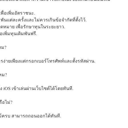
เพื่อเพิ่มอัตราชนะ.
นแต่ละครั้งและไม่ควรเกินข้อจำกัดที่ตั้งไว้.
จุดหมาย เพื่อรักษาทุนในระยะยาว.
เพิ่มทุนเดิมพันฟรี.
หม?
ครง่ายเพียงแต่กรอกเบอร์โทรศัพท์และตั้งรหัสผ่าน.
ไหม?
ง iOS เข้าเล่นผ่านเว็บไซต์ได้โดยทันที.
รือไม่?
แม้ครบ สามารถถอนออกได้ทันที.