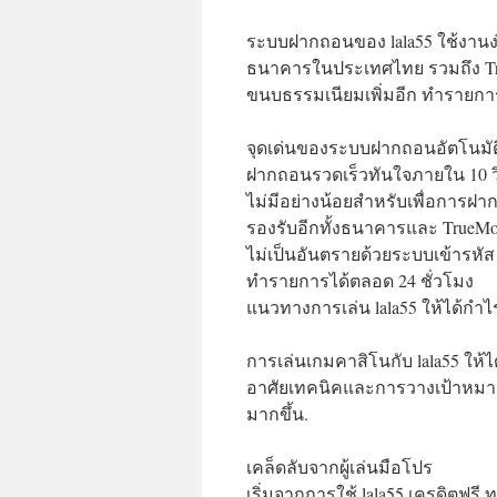
ระบบฝากถอนของ lala55 ใช้งานง่า
ธนาคารในประเทศไทย รวมถึง True
ขนบธรรมเนียมเพิ่มอีก ทำรายการ
จุดเด่นของระบบฝากถอนอัตโนมัต
ฝากถอนรวดเร็วทันใจภายใน 10 ว
ไม่มีอย่างน้อยสำหรับเพื่อการฝ
รองรับอีกทั้งธนาคารและ TrueMo
ไม่เป็นอันตรายด้วยระบบเข้ารหัส
ทำรายการได้ตลอด 24 ชั่วโมง
แนวทางการเล่น lala55 ให้ได้กำไ
การเล่นเกมคาสิโนกับ lala55 ให้ไ
อาศัยเทคนิคและการวางเป้าหมายที
มากขึ้น.
เคล็ดลับจากผู้เล่นมือโปร
เริ่มจากการใช้ lala55 เครดิตฟร