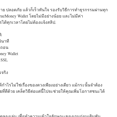
ย ปลอดภัย แล้วก็เร็วทันใจ รองรับวิธีการทำธุรกรรมผ่านทุก
Money Wallet โดยไม่มีอย่างน้อย และไม่มีค่า
ได้ทุกเวลาโดยไม่ต้องแจ้งสลิป.
ิ
ินาที
ากถอน
ney Wallet
 SSL
รจริง
ด้กำไรไม่ใช่เรื่องของดวงเพียงอย่างเดียว แม้กระนั้นจำต้อง
่ดีด้วย เคล็ดวิธีต่อแต่นี้ไปจะช่วยให้คุณเพิ่มโอกาสชนะได้
ี ทดลองเล่น เพื่อทำความเข้าใจลักษณะของเกมก่อนเดิมพัน