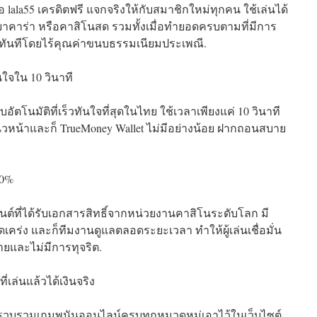
lala55 เครดิตฟรี แจกจริงให้กับสมาชิกใหม่ทุกคน ใช้เล่นได้
 บาคาร่า หรือคาสิโนสด รวมทั้งเมื่อทำยอดครบตามที่มีการ
ทันทีโดยไร้คุณค่าขนบธรรมเนียมประเพณี.
ใจใน 10 วินาที
ตโนมัติที่เร็วทันใจที่สุดในไทย ใช้เวลาเพียงแค่ 10 วินาที
นวหน้าและก็ TrueMoney Wallet ไม่มีอย่างน้อย ฝากถอนสบาย
00%
ย่นต์ที่ได้รับเอกสารสิทธิ์จากหน่วยงานคาสิโนระดับโลก มี
ดเคร่ง และก็ทีมงานดูแลตลอดระยะเวลา ทำให้ผู้เล่นเชื่อมั่น
รายและไม่มีการทุจริต.
่เล่นแล้วได้เงินจริง
ารรวบรวมเกมพนันออนไลน์ครบทุกหมวดหมู่เอาไว้ในเว็บไซต์