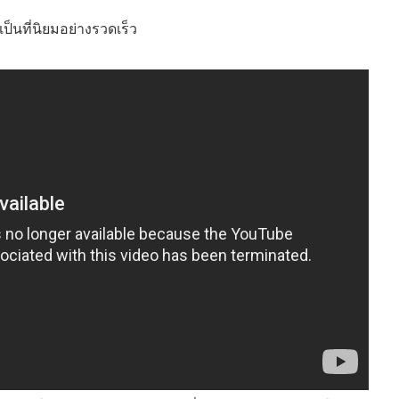
เป็นที่นิยมอย่างรวดเร็ว