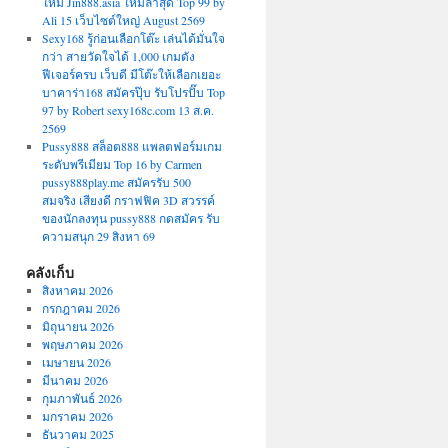
ใหม่ Jin888.asia ใหม่ล่าสุด Top 99 by
Ali 15 เว็บไซต์ใหญ่ August 2569
Sexy168 รู้ก่อนเลือกโต๊ะ เล่นได้มั่นใจ
กว่า สายวัดใจได้ 1,000 เกมดัง
ฟีเจอร์ครบ เว็บดี มีโต๊ะให้เลือกเยอะ
บาคาร่า168 สมัครปุ๊บ รับโปรปั๊บ Top
97 by Robert sexy168c.com 13 ส.ค.
2569
Pussy888 สล็อต888 แพลตฟอร์มเกม
ระดับพรีเมียม Top 16 by Carmen
pussy888play.me สมัครรับ 500
สมจริง เสียงดี กราฟฟิค 3D สวรรค์
ของนักลงทุน pussy888 กดสมัคร รับ
ความสนุก 29 สิงหา 69
คลังเก็บ
สิงหาคม 2026
กรกฎาคม 2026
มิถุนายน 2026
พฤษภาคม 2026
เมษายน 2026
มีนาคม 2026
กุมภาพันธ์ 2026
มกราคม 2026
ธันวาคม 2025