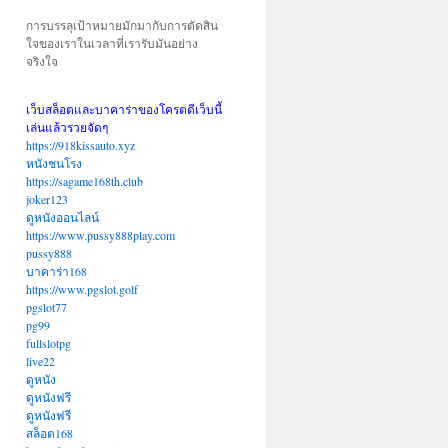
การบรรลุเป้าหมายมักมากับการตัดสิน
ใจของเราในเวลาที่เรารับมันอย่าง
จริงใจ
เว็บสล็อตและบาคาร่าของโครตดีเว็บนี้
เล่นแล้วรวยจัดๆ
https://918kissauto.xyz
หนังชนโรง
https://sagame168th.club
joker123
ดูหนังออนไลน์
https://www.pussy888play.com
pussy888
บาคาร่า168
https://www.pgslot.golf
pgslot77
pg99
fullslotpg
live22
ดูหนัง
ดูหนังฟรี
ดูหนังฟรี
สล็อต168