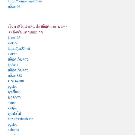
https://hongkong456.me
สล็อต66
เว็บคาสิโนน่าเล่น ทั้ง
สล็อต
และ
บาคา
ร่า
ตึงจริงแตกบ่อยมาก
joker123
slot168
https://jin55.net
slot99
สล็อตเว็บตรง
jinda44
สล็อตเว็บตรง
สล็อต888
JINDA888
pgslot
พุซซี่888
บาคาร่า
slotxo
slotpg
ดูหนังโป๊
https://1xbetth.vip
pgslot
allbet24