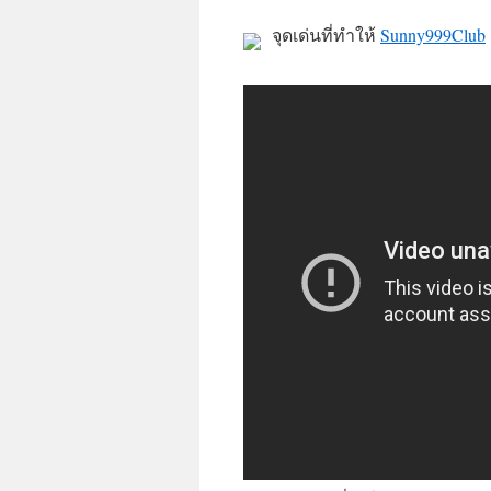
จุดเด่นที่ทำให้
Sunny999Club