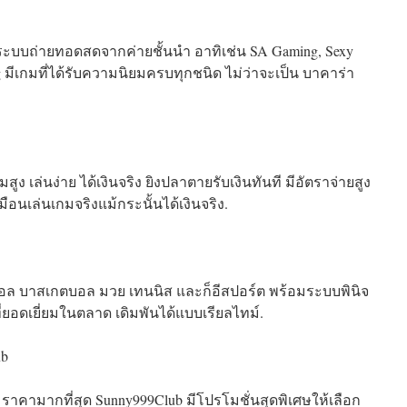
ะบบถ่ายทอดสดจากค่ายชั้นนำ อาทิเช่น SA Gaming, Sexy
ng มีเกมที่ได้รับความนิยมครบทุกชนิด ไม่ว่าจะเป็น บาคาร่า
ูง เล่นง่าย ได้เงินจริง ยิงปลาตายรับเงินทันที มีอัตราจ่ายสูง
ือนเล่นเกมจริงแม้กระนั้นได้เงินจริง.
งบอล บาสเกตบอล มวย เทนนิส และก็อีสปอร์ต พร้อมระบบพินิจ
ยอดเยี่ยมในตลาด เดิมพันได้แบบเรียลไทม์.
ub
มราคามากที่สุด Sunny999Club มีโปรโมชั่นสุดพิเศษให้เลือก