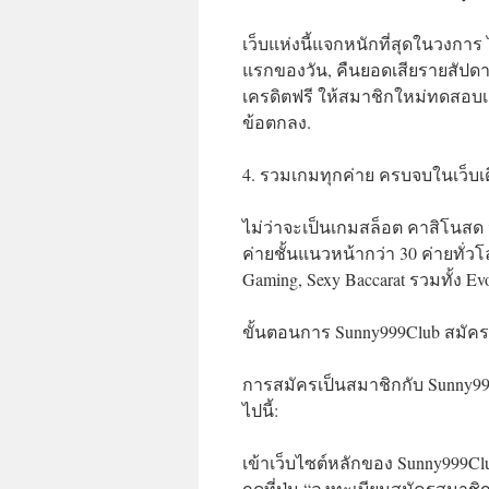
เว็บแห่งนี้แจกหนักที่สุดในวงกา
แรกของวัน, คืนยอดเสียรายสัปดาห
เครดิตฟรี ให้สมาชิกใหม่ทดสอบเล
ข้อตกลง.
4. รวมเกมทุกค่าย ครบจบในเว็บเ
ไม่ว่าจะเป็นเกมสล็อต คาสิโนส
ค่ายชั้นแนวหน้ากว่า 30 ค่ายทั่วโ
Gaming, Sexy Baccarat รวมทั้ง Ev
ขั้นตอนการ Sunny999Club สมัคร ง
การสมัครเป็นสมาชิกกับ Sunny999C
ไปนี้:
เข้าเว็บไซต์หลักของ Sunny999Cl
กดที่ปุ่ม “ลงทะเบียนสมัครสมาชิ