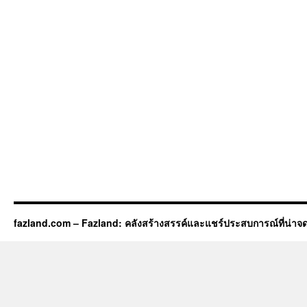
fazland.com – Fazland: คลังสร้างสรรค์และแชร์ประสบการณ์ที่น่าจ