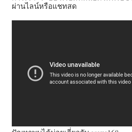
ผ่านไลน์หรือแชทสด