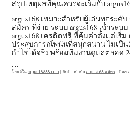
สรุปเหตุผลที่คุณควรจะเริ่มกับ argus168
argus168 เหมาะสำหรับผู้เล่นทุกระดับ
สมัคร ที่ง่าย ระบบ argus168 เข้าระบบ
argus168 เครดิตฟรี ที่คุ้มค่าตั้งแต่เริ่
ประสบการณ์พนันที่สนุกสนาน ไม่เป็นอ
กำไรได้จริง พร้อมทีมงานดูแลตลอด 24
…
โพสท์ใน
argus16888.com
|
ติดป้ายกำกับ
argus168 สมัคร
|
ปิดคว