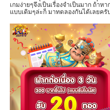
เกมง่ายๆจึงเป็นเรื่องจำเป็นมาก ถ้า
แบบเดิมๆล่ะก็ มาทดลองกันได้เลยครั