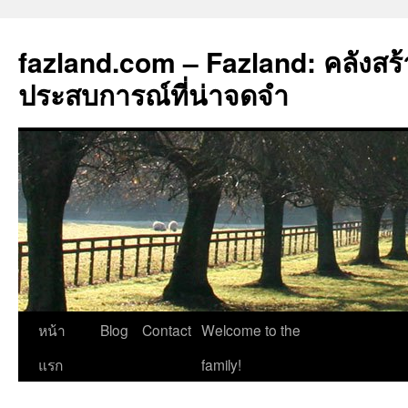
fazland.com – Fazland: คลังสร
ประสบการณ์ที่น่าจดจำ
ข้าม
หน้า
Blog
Contact
Welcome to the
ไป
แรก
family!
ยัง