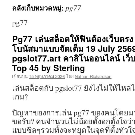
pg77
คลังเก็บหมวดหมู่:
เนื้อหา
pg77
Pg77 เล่นสล็อตให้ฟินต้องเว็บตร
โบนัสมาแบบจัดเต็ม 19 July 2569
pgslot77.art คาสิโนออนไลน์ เว็บ
Top 45 by Sterling
เขียนบน
15 พฤษภาคม 2026
โดย
Nathan Richardson
เล่นสล็อตกับ pgslot77 ยังไงไม่ให้ไ
เกม?
ปัญหาของการเล่น pg77 ของคนโดยมาก
ขอรับ? คนจำนวนไม่น้อยตั้งอกตั้งใจว่
แบบชิลๆรวมทั้งจะหยุดในจุดที่ตั้งหัวใ