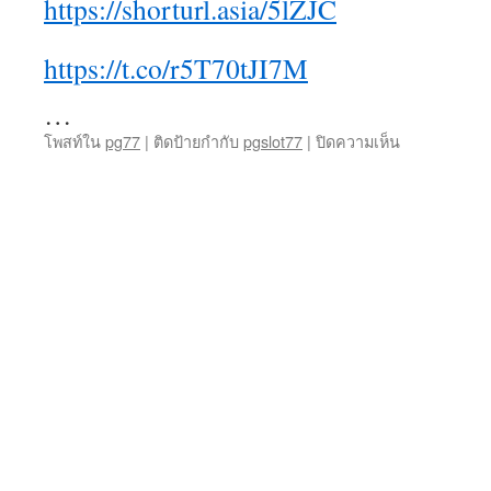
https://shorturl.asia/5lZJC
https://t.co/r5T70tJI7M
…
บน
โพสท์ใน
pg77
|
ติดป้ายกำกับ
pgslot77
|
ปิดความเห็น
Pg77
เล่น
สล็อต
ให้
ฟิน
ต้อง
เว็บ
ตรง
เกม
เยอะ
ภาพ
สวย
โบนัส
มา
แบบ
จัด