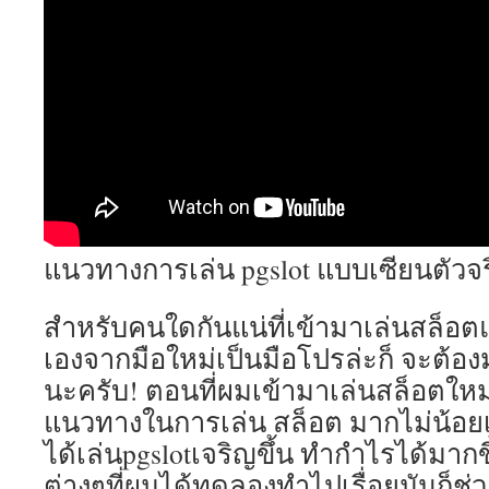
แนวทางการเล่น pgslot แบบเซียนตัวจ
สำหรับคนใดกันแน่ที่เข้ามาเล่นสล็อต
เองจากมือใหม่เป็นมือโปรล่ะก็ จะต้อ
นะครับ! ตอนที่ผมเข้ามาเล่นสล็อตให
แนวทางในการเล่น สล็อต มากไม่น้อยเลย
ได้เล่นpgslotเจริญขึ้น ทำกำไรได้มากข
ต่างๆที่ผมได้ทดลองทำไปเรื่อยมันก็ช่