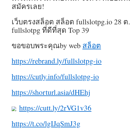
สมัครเลย!
เว็บตรงสล็อต สล็อต fullslotpg.io 28 ต.
fullslotpg ที่ดีที่สุด Top 39
ขอขอบพระคุณby web
สล็อต
https://rebrand.ly/fullslotpg-io
https://cutly.info/fullslotpg-io
https://shorturl.asia/dHEhj
https://cutt.ly/2rVG1v36
https://t.co/lgIJqSmJ3g