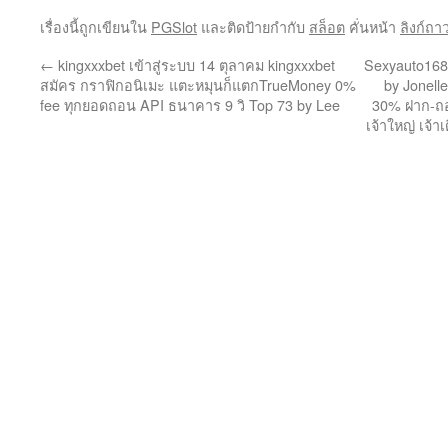
เรื่องนี้ถูกเขียนใน
PGSlot
และติดป้ายกำกับ
สล็อต
คั่นหน้า
ลิงก์ถา
←
kingxxxbet เข้าสู่ระบบ 14 ตุลาคม kingxxxbet
Sexyauto168 
สมัคร กราฟิกอนิเมะ แตะหมุนก็แตกTrueMoney 0%
by Jonell
fee ทุกยอดถอน API ธนาคาร 9 วิ Top 73 by Lee
30% ฝาก-ถอ
เจ้าใหญ่ เจ้