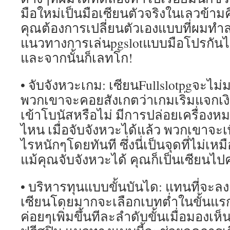
มือใหม่เป็นมือเซียนตัวจริงในเลวข้ามค
คุณต้องการเปลี่ยนตัวเองแบบที่ผมทำ
แนวทางการเล่นpgslotแบบมือโปรกันได
และจากนั้นก็เลทโก!
• จับจังหวะเกม: เซียนFullslotpgจะไม่มา
พวกเขาจะคอยสังเกตว่าเกมเริ่มแจกเง
เข้าโบนัสหรือไม่ มีการปล่อยเครื่อง
ไหน เมื่อจับจังหวะได้แล้ว พวกเขาจะเพ
ไรหนักๆโดยทันที ซึ่งนี่เป็นจุดที่ไม่เห
แม้คุณจับจังหวะได้ คุณก็เป็นเซียนไปคร
• บริหารทุนแบบขั้นบันได: แทนที่จะล
เซียนโดยมากจะเลือกเบทต่ำในขั้นแรก
ค่อยๆเพิ่มขึ้นทีละลำดับขั้นเมื่อมองเห