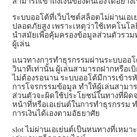
สามารถเข้าถึงเงินของตนเองได้อย่างเ
ระบบออโต้ที่เว็บไซต์สล็อตไม่ผ่านเอ
ปลอดภัยสูง เพราะเหตุว่าใช้เทคโนโลยี
นำสมัยเพื่อคุ้มครองข้อมูลส่วนตัวรว
ผู้เล่น
แนวทางการทำธุรกรรมผ่านระบบออโต้ใช
วินาทีเท่านั้น ผู้เล่นสามารถฝากหรือเ
ไม่ต้องรอนาน ระบบออโต้มีการเข้ารหัส
การโจรกรรมข้อมูล ทำให้ผู้เล่นสามารถ
ส่วนตัวจะผิดใช้ประโยชน์ในทางที่ผิดจะ
หน้าที่หรือเอเย่นต์ในการทำธุรกรรม
การเงินได้เองตามอัธยาศัย
slot ไม่ผ่านเอเย่นต์เป็นหนทางที่เหมา