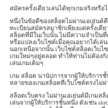
สมัครครั้งเดียวเล่นได้ทุกเกมจริงหรือไ
หนึ่งในข้อดีของสล็อตไม่ผ่านเอเย่นต
ทะเบียนสมัครสมาชิกเพียงแต่ครั้งเดีย
สล็อตที่มีในเว็บนั้น ไม่มีความจำเป็น
หรือแปลงเว็บไซต์เมื่อคุณอยากได้เล่นเ
นอกเหนือจากนั้น เว็บไซต์สล็อตเว็บไ
เกมใหม่ๆอยู่ตลอด ทำให้ท่านไม่ต้องกัง
เล่นเกมเดิมๆ
เกม สล็อต นานัปการจากผู้ให้บริการช
หลายของเกมสล็อตที่เว็บไซต์ตรงไม่ผ่
สล็อตเว็บตรง ไม่ผ่านเอเย่นต์มีเกมสล
เล่นจากผู้ให้บริการชั้นหนึ่ง ดังเช่น slo