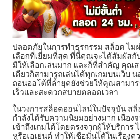
ปลอดภัยในการทำธุรกรรม สล็อต ไม่ผ่า
เลือกที่เยี่ยมที่สุด ที่นี่คุณจะได้สัมผ
มีให้เลือกเล่นมาก และก็ที่สำคัญ คุณ
เดียวก็สามารถเล่นได้ทุกเกมบนเว็บ น
ถอนออโต้ที่ล้ำยุคยังช่วยให้คุณสามา
เร็วและสะดวกสบายตลอดเวลา
ในวงการสล็อตออนไลน์ในปัจจุบัน สล็อ
กำลังได้รับความนิยมอย่างมาก เนื่องจ
เข้าถึงเกมได้โดยตรงจากผู้ให้บริการ 
หรือเอเย่นต์ ทำให้เชื่อมั่นได้ในเรื่