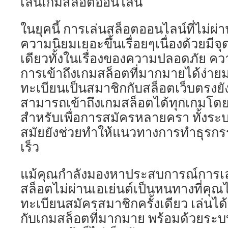
เล่นเกมสล็อตออนไลน์
ในยุคนี้ การเล่นสล็อตออนไลน์ที่ไม่ผ่า
ความนิยมเยอะขึ้นเรื่อยๆเนื่องด้วยมีจ
เดียวทั้งในเรื่องของความปลอดภัย 
การเข้าถึงเกมสล็อตที่มากมายได้ง่ายม
ทะเบียนเป็นสมาชิกกับสล็อตเว็บตรงยังช
สามารถเข้าถึงเกมสล็อตได้ทุกเกมโดยไ
สำหรับเพื่อการสมัครหลายครา ทั้งระ
สมัยยังช่วยทำให้แนวทางการทำธุรกรร
เร็ว
แม้คุณกำลังมองหาประสบการณ์การเล่น
สล็อตไม่ผ่านเอเย่นต์เป็นหนทางที่ค
ทะเบียนสมัครสมาชิกครั้งเดียว เล่นได
กับเกมสล็อตที่มากมาย พร้อมด้วยระบ