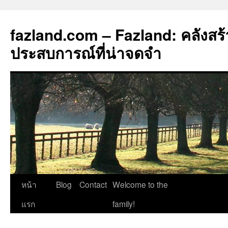
fazland.com – Fazland: คลังสร
ประสบการณ์ที่น่าจดจำ
ข้าม
หน้า
Blog
Contact
Welcome to the
ไป
แรก
family!
ยัง