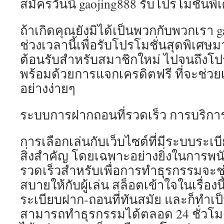
สมัครวันนี้ gaojing888 รับโปรโมชั่นพิ
ถ้าเกิดคุณยังมิได้เป็นพวกกับพวกเรา 
ช่วงเวลานี้เพื่อรับโปรโมชั่นสุดพิเศษม
ต้อนรับสำหรับสมาชิกใหม่ ไปจนถึงโปร
พร้อมด้วยการแจกเครดิตฟรี ที่จะช่วยเพ
อย่างง่ายๆ
ระบบการฝากถอนที่รวดเร็ว การบริการ
การเลือกเล่นกับเว็บไซต์ที่มีระบบระเบ
สิ่งสำคัญ โดยเฉพาะอย่างยิ่งในการพน
รวดเร็วสำหรับเพื่อการทำธุรกรรมจะ
สบายให้กับผู้เล่น สล็อตเข้าใจในเรื่องน
ระเบียบฝาก-ถอนที่ทันสมัย และก็ทำเป็
สามารถทำธุรกรรมได้ตลอด 24 ชั่วโมง