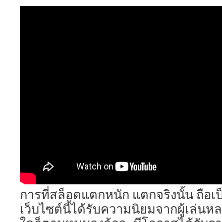
การที่สล็อตแตกหนัก แตกจริงนั้น ถือเป
เว็บไซต์นี้ได้รับความนิยมจากผู้เล่นห