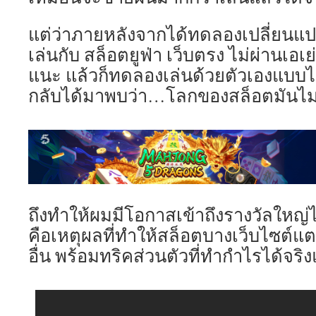
แต่ว่าภายหลังจากได้ทดลองเปลี่ยนแป
เล่นกับ สล็อตยูฟ่า เว็บตรง ไม่ผ่านเอเ
แนะ แล้วก็ทดลองเล่นด้วยตัวเองแบบไ
กลับได้มาพบว่า…โลกของสล็อตมันไม่ได
ถึงทำให้ผมมีโอกาสเข้าถึงรางวัลใหญ่
คือเหตุผลที่ทำให้สล็อตบางเว็บไซต์แต
อื่น พร้อมทริคส่วนตัวที่ทำกำไรได้จริ