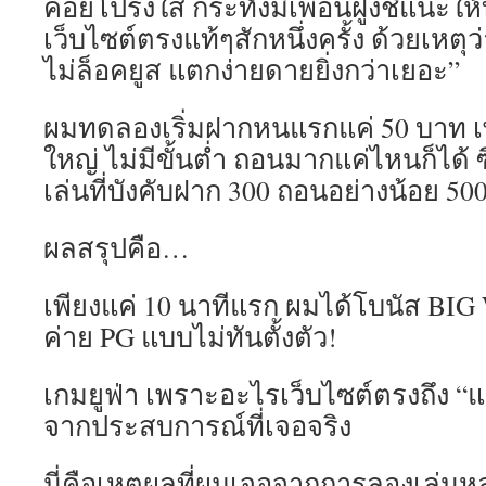
ค่อยโปร่งใส กระทั่งมีเพื่อนฝูงชี้แนะใ
เว็บไซต์ตรงแท้ๆสักหนึ่งครั้ง ด้วยเหตุ
ไม่ล็อคยูส แตกง่ายดายยิ่งกว่าเยอะ”
ผมทดลองเริ่มฝากหนแรกแค่ 50 บาท เ
ใหญ่ ไม่มีขั้นต่ำ ถอนมากแค่ไหนก็ได้ ซึ
เล่นที่บังคับฝาก 300 ถอนอย่างน้อย 5
ผลสรุปคือ…
เพียงแค่ 10 นาทีแรก ผมได้โบนัส BI
ค่าย PG แบบไม่ทันตั้งตัว!
เกมยูฟ่า เพราะอะไรเว็บไซต์ตรงถึง “แ
จากประสบการณ์ที่เจอจริง
นี่คือเหตุผลที่ผมเจอจากการลองเล่นหล