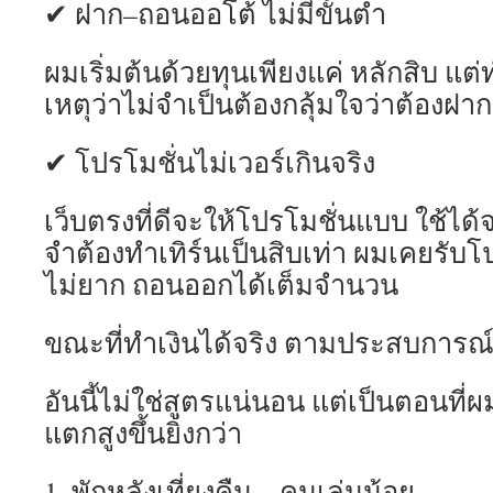
✔ ฝาก–ถอนออโต้ ไม่มีขั้นต่ำ
ผมเริ่มต้นด้วยทุนเพียงแค่ หลักสิบ แต่
เหตุว่าไม่จำเป็นต้องกลุ้มใจว่าต้องฝา
✔ โปรโมชั่นไม่เวอร์เกินจริง
เว็บตรงที่ดีจะให้โปรโมชั่นแบบ ใช้ได้จร
จำต้องทำเทิร์นเป็นสิบเท่า ผมเคยรับ
ไม่ยาก ถอนออกได้เต็มจำนวน
ขณะที่ทำเงินได้จริง ตามประสบการณ์
อันนี้ไม่ใช่สูตรแน่นอน แต่เป็นตอนที่
แตกสูงขึ้นยิ่งกว่า
1. พักหลังเที่ยงคืน – คนเล่นน้อย