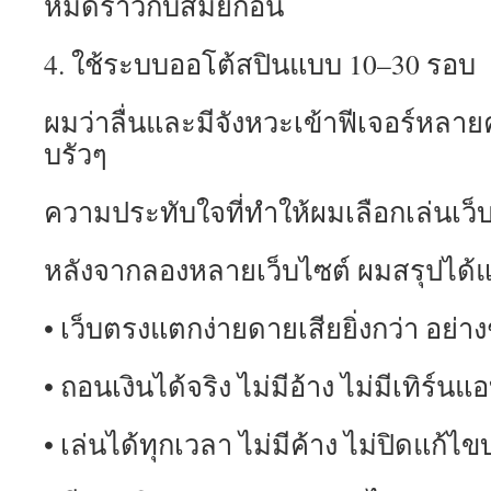
หมดราวกับสมัยก่อน
4. ใช้ระบบออโต้สปินแบบ 10–30 รอบ
ผมว่าลื่นและมีจังหวะเข้าฟีเจอร์หลา
บรัวๆ
ความประทับใจที่ทำให้ผมเลือกเล่นเว
หลังจากลองหลายเว็บไซต์ ผมสรุปได้
• เว็บตรงแตกง่ายดายเสียยิ่งกว่า อย่า
• ถอนเงินได้จริง ไม่มีอ้าง ไม่มีเทิร์น
• เล่นได้ทุกเวลา ไม่มีค้าง ไม่ปิดแก้ไ