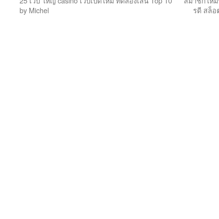
25 เว็บ ใหญ่ casino เว็บเปิดใหม่ ทดลองเล่น Top 10
สมาชิกใหม่
by Michel
รดี สล็