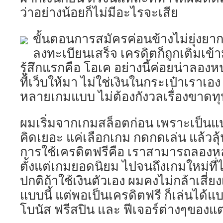
ว่าอย่างน้อยก็ไม่มีอะไรจะเสีย
ขั้นตอนการสมัครค่อนข้างไม่ยุ่งยา
ลงทะเบียนเสร็จ เครดิตก็ถูกเติมเข้
รู้สึกแรกคือ โอเค อย่างนี้ค่อยน่าลองห
ที่เว็บให้มา ไม่ใช่เงินในกระเป๋าเราเ
หลายเกมแบบ ไม่ต้องกังวลเรื่องขาดทุ
ผมเริ่มจากเกมสล็อตก่อน เพราะเป็นแนว
คิดเยอะ แค่เลือกเกม กดกดเล่น แล้วลุ้
การใช้เครดิตฟรีคือ เราสามารถลองหล
ตั้งแต่เกมยอดนิยม ไปจนถึงเกมใหม่ที่
ปกติถ้าใช้เงินตัวเอง ผมคงไม่กล้าเสี่ย
แบบนี้ แต่พอเป็นเครดิตฟรี ก็เล่นได้
โบนัส ฟรีสปิน และ ฟีเจอร์ต่างๆของแ