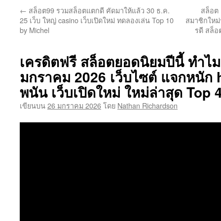
←
สล็อต99 รวมสล็อตแตกดี คัดมาให้แล้ว 30 ธ.ค.
สล็อต 
เนื้อหา
25 เว็บ ใหญ่ casino เว็บเปิดใหม่ ทดลองเล่น Top 10
สมาชิกใหม่
by Michel
รดี สล็
เครดิตฟรี สล็อตยอดนิยมปีนี้ ทำไ
มกราคม 2026 เว็บไซต์ แจกหนัก 
พนัน เว็บเปิดใหม่ ใหม่ล่าสุด Top
เขียนบน
26 มกราคม 2026
โดย
Nathan Richardson