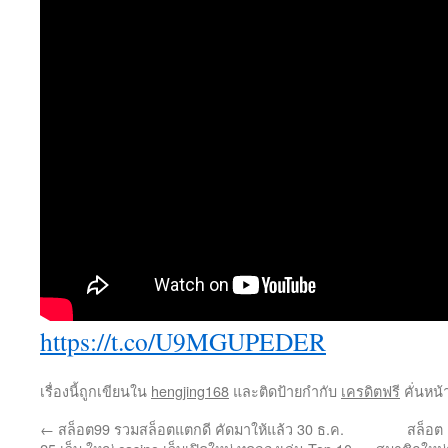
https://t.co/U9MGUPEDER
เรื่องนี้ถูกเขียนใน
hengjing168
และติดป้ายกำกับ
เครดิตฟรี
คั่นหน
←
สล็อต99 รวมสล็อตแตกดี คัดมาให้แล้ว 30 ธ.ค.
สล็อต 