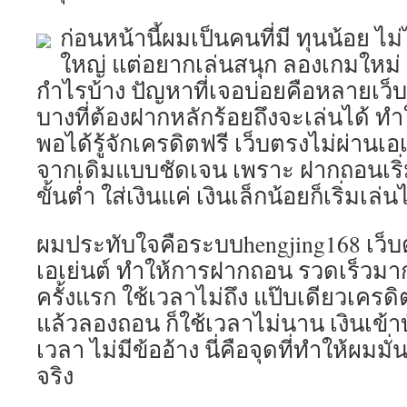
ก่อนหน้านี้ผมเป็นคนที่มี ทุนน้อย ไ
ใหญ่ แต่อยากเล่นสนุก ลองเกมใหม
กำไรบ้าง ปัญหาที่เจอบ่อยคือหลายเว็บต
บางที่ต้องฝากหลักร้อยถึงจะเล่นได้ ทำให
พอได้รู้จักเครดิตฟรี เว็บตรงไม่ผ่านเอเ
จากเดิมแบบชัดเจน เพราะ ฝากถอนเริ่
ขั้นต่ำ ใส่เงินแค่ เงินเล็กน้อยก็เริ่มเล่น
ผมประทับใจคือระบบhengjing168 เว็บต
เอเย่นต์ ทำให้การฝากถอน รวดเร็วม
ครั้งแรก ใช้เวลาไม่ถึง แป๊บเดียวเครดิ
แล้วลองถอน ก็ใช้เวลาไม่นาน เงินเข้าบ
เวลา ไม่มีข้ออ้าง นี่คือจุดที่ทำให้ผมมั่
จริง