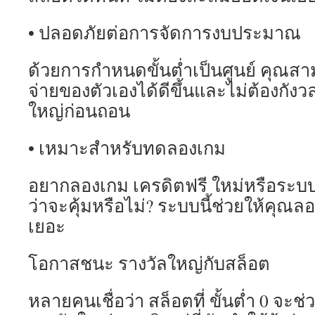
• ปลอดภัยต่อการจัดการงบประมาณ
ด้วยการกำหนดขั้นต่ำเป็นศูนย์ คุณส
จ่ายของตัวเองได้ดีขึ้นและไม่ต้องกั
ใหญ่ก่อนถอน
• เหมาะสำหรับทดลองเกม
อยากลองเกม เครดิตฟรี ใหม่หรือระบบ
ว่าจะคุ้มหรือไม่? ระบบนี้ช่วยให้คุณลอ
เยอะ
โอกาสชนะ รางวัลใหญ่กับสล็อต
หลายคนเชื่อว่า สล็อตที่ ขั้นต่ำ 0 จะ