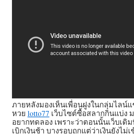
ภายหลังมองเห็นเพื่อนฝูงในกลุ่มไลน์แช
หวย
lotto77
เว็บไซต์ซื้อสลากกินแบ่ง มาคร
อยากทดลอง เพราะว่าตอนนั้นเว็บเดิมที่เ
เบิกเงินช้า บางรอบถูกแต่ว่าเงินยังไม