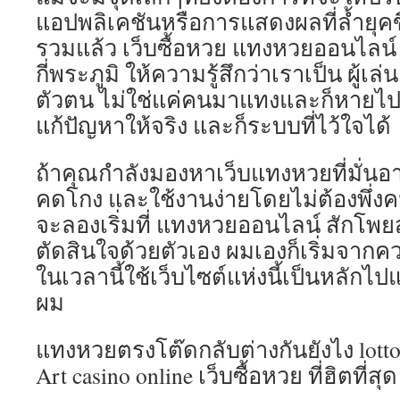
แอปพลิเคชันหรือการแสดงผลที่ล้ำยุคข
รวมแล้ว เว็บซื้อหวย แทงหวยออนไลน์ 
กี่พระภูมิ ให้ความรู้สึกว่าเราเป็น ผู้เ
ตัวตน ไม่ใช่แค่คนมาแทงและก็หายไป 
แก้ปัญหาให้จริง และก็ระบบที่ไว้ใจได้
ถ้าคุณกำลังมองหาเว็บแทงหวยที่มั่นอาจ
คดโกง และใช้งานง่ายโดยไม่ต้องพึ่ง
จะลองเริ่มที่ แทงหวยออนไลน์ สักโพ
ตัดสินใจด้วยตัวเอง ผมเองก็เริ่มจากคว
ในเวลานี้ใช้เว็บไซต์แห่งนี้เป็นหลักไป
ผม
แทงหวยตรงโต๊ดกลับต่างกันยังไง lott
Art casino online เว็บซื้อหวย ที่ฮิตที่สุ