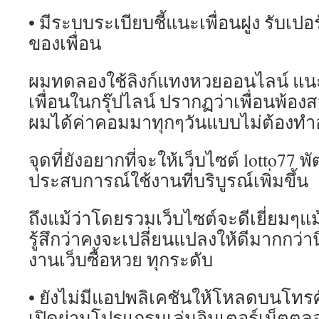
• มีระบบระเบียบชี้แนะเพื่อนฝูง รับเป
ของเพื่อน
ผมทดลองใช้ลิงก์แทงหวยออนไลน์ แน
เพื่อนในกรุ๊ปไลน์ ปรากฏว่าเพื่อนพ้อง
ผมได้ค่าคอมมาทุกๆวันแบบไม่ต้องทำอ
จุดที่ยังอยากที่จะให้เว็บไซต์ lotto77 พั
ประสบการณ์ใช้งานที่บริบูรณ์เพิ่มขึ้น
ถึงแม้ว่าโดยรวมเว็บไซต์จะดีเยี่ยมๆแม้ก
รู้สึกว่าคงจะเปลี่ยนแปลงให้ดีมากกว่านี้
งานเว็บซื้อหวย ทุกระดับ
• ยังไม่มีแอปพลิเคชันให้โหลดบนโทรศัพ
เปิดผ่านโปรแกรมเล่นอินเตอร์เน็ตตลอ