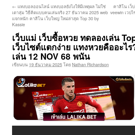
←
แทงบอลออนไลน์ แทงบอลยังไงให้มีเหตุผล ไม่ใช่
คาสิโน เว็บ
เนื้อหา
เดาสุ่ม วิธีคิดแบบคนเล่นจริง 27 ธันวาคม 2025 web
veewin เวปไ
แจกหนัก คาสิโน เว็บใหญ่ ใหม่ล่าสุด Top 30 by
Kassie
เว็บแม่ เว็บซื้อหวย ทดลองเล่น To
เว็บไซต์แตกง่าย แทงหวยคืออะไร
เล่น 12 NOV 68 พนัน
เขียนบน
19 ธันวาคม 2025
โดย
Nathan Richardson