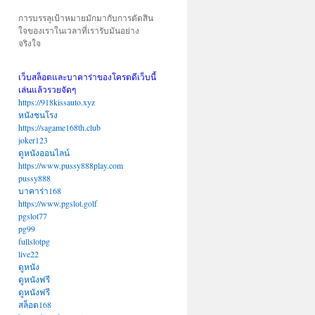
การบรรลุเป้าหมายมักมากับการตัดสิน
ใจของเราในเวลาที่เรารับมันอย่าง
จริงใจ
เว็บสล็อตและบาคาร่าของโครตดีเว็บนี้
เล่นแล้วรวยจัดๆ
https://918kissauto.xyz
หนังชนโรง
https://sagame168th.club
joker123
ดูหนังออนไลน์
https://www.pussy888play.com
pussy888
บาคาร่า168
https://www.pgslot.golf
pgslot77
pg99
fullslotpg
live22
ดูหนัง
ดูหนังฟรี
ดูหนังฟรี
สล็อต168