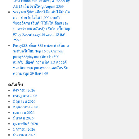
ใหม่ Jin888.asia ใหม่ล่าสุด Top 99 by
Ali 15 เว็บไซต์ใหญ่ August 2569
Sexy168 รู้ก่อนเลือกโต๊ะ เล่นได้มั่นใจ
กว่า สายวัดใจได้ 1,000 เกมดัง
ฟีเจอร์ครบ เว็บดี มีโต๊ะให้เลือกเยอะ
บาคาร่า168 สมัครปุ๊บ รับโปรปั๊บ Top
97 by Robert sexy168c.com 13 ส.ค.
2569
Pussy888 สล็อต888 แพลตฟอร์มเกม
ระดับพรีเมียม Top 16 by Carmen
pussy888play.me สมัครรับ 500
สมจริง เสียงดี กราฟฟิค 3D สวรรค์
ของนักลงทุน pussy888 กดสมัคร รับ
ความสนุก 29 สิงหา 69
คลังเก็บ
สิงหาคม 2026
กรกฎาคม 2026
มิถุนายน 2026
พฤษภาคม 2026
เมษายน 2026
มีนาคม 2026
กุมภาพันธ์ 2026
มกราคม 2026
ธันวาคม 2025