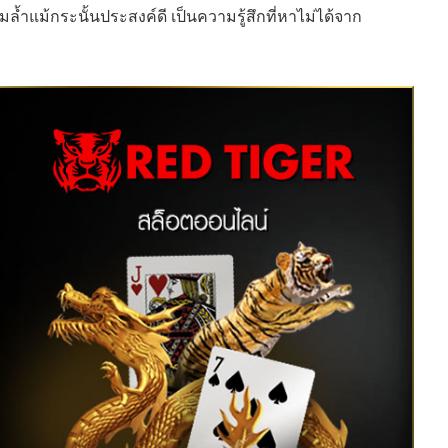
มล้ำแม้กระนั้นประสงค์ดี เป็นความรู้สึกที่หาไม่ได้จาก