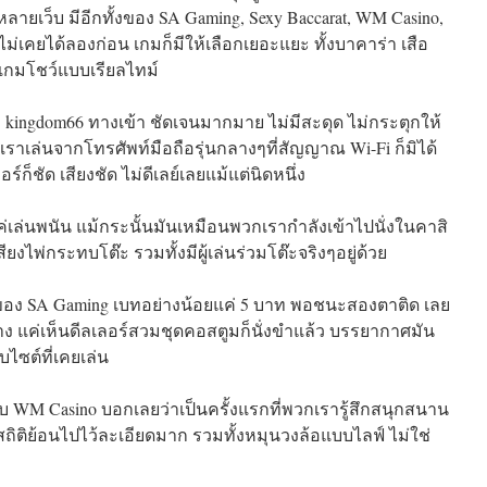
นหลายเว็บ มีอีกทั้งของ SA Gaming, Sexy Baccarat, WM Casino,
ไม่เคยได้ลองก่อน เกมก็มีให้เลือกเยอะแยะ ทั้งบาคาร่า เสือ
ะเกมโชว์แบบเรียลไทม์
kingdom66 ทางเข้า ชัดเจนมากมาย ไม่มีสะดุด ไม่กระตุกให้
เราเล่นจากโทรศัพท์มือถือรุ่นกลางๆที่สัญญาณ Wi-Fi ก็มิได้
็ชัด เสียงชัด ไม่ดีเลย์เลยแม้แต่นิดหนึ่ง
แค่เล่นพนัน แม้กระนั้นมันเหมือนพวกเรากำลังเข้าไปนั่งในคาสิ
ยงไพ่กระทบโต๊ะ รวมทั้งมีผู้เล่นร่วมโต๊ะจริงๆอยู่ด้วย
าของ SA Gaming เบทอย่างน้อยแค่ 5 บาท พอชนะสองตาติด เลย
บ้าง แค่เห็นดีลเลอร์สวมชุดคอสตูมก็นั่งขำแล้ว บรรยากาศมัน
บไซต์ที่เคยเล่น
ับ WM Casino บอกเลยว่าเป็นครั้งแรกที่พวกเรารู้สึกสนุกสนาน
สถิติย้อนไปไว้ละเอียดมาก รวมทั้งหมุนวงล้อแบบไลฟ์ ไม่ใช่