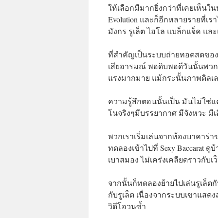
ให้เลือกมีมากยิ่งกว่าที่เคยเห็นใ
Evolution และก็อีกหลายรายที่เรา
มังกร รูเล็ต ไฮโล แบล็กแจ็ค แล
ที่สำคัญเป็นระบบถ่ายทอดสดของ 
เสียอารมณ์ พอดิบพอดีวันนั้นพวก
แรงมากมาย แม้กระนั้นภาพดิลเลอร์ก
ความรู้สึกตอนนั้นเป็น มันไม่ใช่
โนจริงๆมีบรรยากาศ มีจังหวะ มีเสี
พวกเราเริ่มเล่นจากห้องบาคาร่
ทดลองเข้าไปที่ Sexy Baccarat ดู
เบาสมอง ไม่เคร่งเคลียดราวกับเว็
จากนั้นก็ทดลองย้ายไปเล่นรูเล็ตก
กับรูเล็ต เนื่องจากระบบเขาแสดง
วิดีโอวนซ้ำ