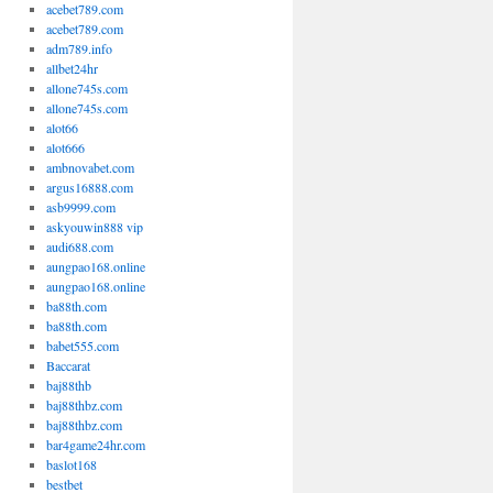
acebet789.com
acebet789.com
adm789.info
allbet24hr
allone745s.com
allone745s.com
alot66
alot666
ambnovabet.com
argus16888.com
asb9999.com
askyouwin888 vip
audi688.com
aungpao168.online
aungpao168.online
ba88th.com
ba88th.com
babet555.com
Baccarat
baj88thb
baj88thbz.com
baj88thbz.com
bar4game24hr.com
baslot168
bestbet