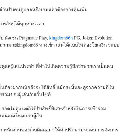
 สำหรับคนดูบอลหรือเกมแล้วต้องการลุ้นเพิ่ม
ก เพลินๆได้ทุกช่วงเวลา
ดังเช่น Pragmatic Play,
kingdom66n
PG, Joker, Evolution
ีกมากมายkingdom66 ทางเข้า เล่นได้แบบไม่ต้องโยกเงิน ระบบ
ูแลผู้เล่นประจำ ที่ทำให้เกิดความรู้สึกว่าพวกเราเป็นคน
ป็นต้องฝากหนักถึงจะได้สิทธิ์ แม้กระนั้นจะดูจากความถี่ใน
รวมของผู้เล่นกับเว็บไซต์
ยอดไม่สูง แต่ก็ได้รับสิทธิ์พิเศษสำหรับในการเข้าร่วม
นเกมใหม่ก่อนผู้อื่น
ายตา พนักงานของเว็บติดต่อมาให้คำปรึกษาประเด็นการจัดการ