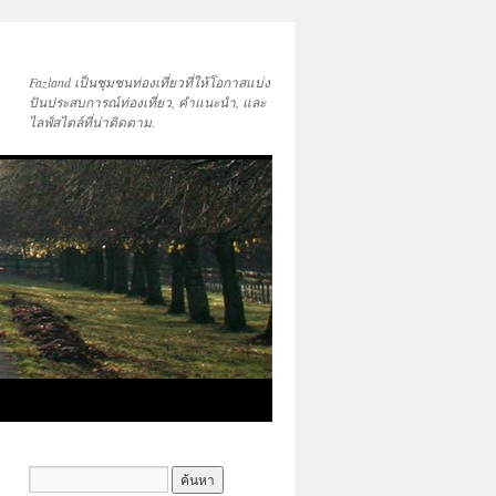
Fazland เป็นชุมชนท่องเที่ยวที่ให้โอกาสแบ่ง
ปันประสบการณ์ท่องเที่ยว, คำแนะนำ, และ
ไลฟ์สไตล์ที่น่าติดตาม.