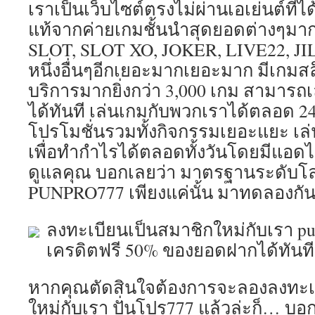
เราเป็นเว็บไซต์ตรงไม่ผ่านเอเย่นต์ที่ได
แท้จากค่ายเกมชั้นนำสุดยอดต่างๆมาก 
SLOT, SLOT XO, JOKER, LIVE22, JILI
หนึ่งอื่นๆอีกเยอะมากเยอะมาก มีเกมส
บริการมากยิ่งกว่า 3,000 เกม สามารถเ
ได้ทันที เล่นเกมกับพวกเราได้ตลอด 24
โปรโมชั่นรวมทั้งกิจกรรมเยอะแยะ เล
เพื่อทำกำไรได้ตลอดทั้งวันโดยมีแอ
ดูแลคุณ บอกเลยว่า มาตรฐานระดับโลกที
PUNPRO777 เพียงแค่นั้น มาทดลองกั
ลงทะเบียนเป็นสมาชิกใหม่กับเรา pun
เครดิตฟรี 50% ของยอดฝากได้ทันที 
หากคุณตัดสินใจต้องการจะลองลงทะเ
ใหม่กับเรา ปั่นโปร777 แล้วล่ะก็… บอ