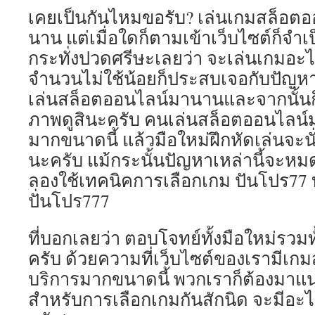
เคยเป็นกันไหมขอรับ? เล่นเกมสล็อ
นาน แต่เมื่อใดก็ตามเข้าเว็บไซต์ก็จำเป
กระทั่งปวดศรีษะเลยว่า จะเล่นเกมอะไรด
จำนวนไม่ใช้น้อยก็ประสบเจอกับปัญหานี
เล่นสล็อตออนไลน์มานานและจากนั้นก
ภาพดูสินะครับ คนเล่นสล็อตออนไลน์
มากขนาดนี้ แล้วมือใหม่ฝึกหัดเล่นจะน
นะครับ แม้กระนั้นปัญหาเหล่านี้จะหม
ลองใช้เทคนิคการเลือกเกม ปันโปร77 
ปั่นโปร777
ที่บอกเลยว่า ตอบโจทย์ทั้งมือใหม่รวมท
ครับ ด้วยความที่เว็บไซต์ของเรามีเก
บริการมากขนาดนี้ พวกเราก็ต้องมา
สำหรับการเลือกเกมกันสักนิด จะมีอะไร