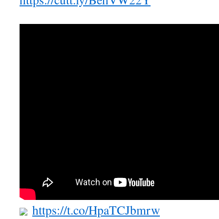
https://t.co/HpaTCJbmrw