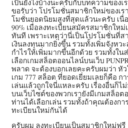
เป็นยังไงบ้างนะครับกับบทความของเรา
ขอรับว่า โปรโมชั่นสมาชิกใหม่ของเร
โมชั่นยอดนิยมสูงที่สุดแล้วนะครับ เนื
90% เมื่อลงทะเบียนสมัครสมาชิกใหม่เ
ทันที เพราะเหตุว่านี่เป็นโปรโมชั่นที
เงินลงทุนมากยิ่งขึ้น รวมทั้งเพิ่มจังหว
กำไรให้เพิ่มมากขึ้นอีกด้วย รวมทั้ง
เลือกเกมสล็อตออนไลน์บนเว็บ PUNPR
พลาด จะต้องบอกเลยคะครับผมว่า หัว
เกม 777 สล็อต ที่ยอดเยี่ยมเลยก็คือ กา
เล่นแล้วถูกใจนี่แหละครับ เรื่องอื่นก็ไ
บนเว็บไซต์ของพวกเรายังมีเกมสล็อตอ
ท่านได้เลือกเล่น รวมทั้งถ้าคุณต้องก
ทะเบียนใหม่กันได้
ครับผม ลงทะเบียนเป็นสมาชิกใหม่ฟร