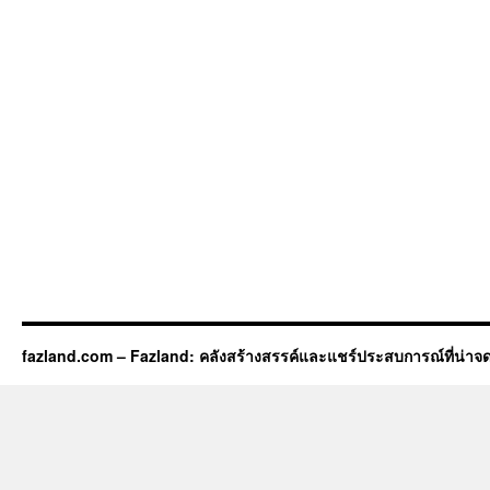
fazland.com – Fazland: คลังสร้างสรรค์และแชร์ประสบการณ์ที่น่าจ