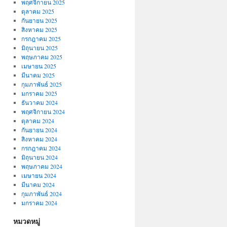
พฤศจิกายน 2025
ตุลาคม 2025
กันยายน 2025
สิงหาคม 2025
กรกฎาคม 2025
มิถุนายน 2025
พฤษภาคม 2025
เมษายน 2025
มีนาคม 2025
กุมภาพันธ์ 2025
มกราคม 2025
ธันวาคม 2024
พฤศจิกายน 2024
ตุลาคม 2024
กันยายน 2024
สิงหาคม 2024
กรกฎาคม 2024
มิถุนายน 2024
พฤษภาคม 2024
เมษายน 2024
มีนาคม 2024
กุมภาพันธ์ 2024
มกราคม 2024
หมวดหมู่