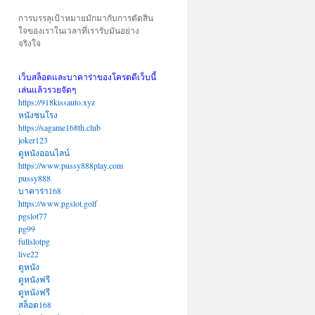
การบรรลุเป้าหมายมักมากับการตัดสิน
ใจของเราในเวลาที่เรารับมันอย่าง
จริงใจ
เว็บสล็อตและบาคาร่าของโครตดีเว็บนี้
เล่นแล้วรวยจัดๆ
https://918kissauto.xyz
หนังชนโรง
https://sagame168th.club
joker123
ดูหนังออนไลน์
https://www.pussy888play.com
pussy888
บาคาร่า168
https://www.pgslot.golf
pgslot77
pg99
fullslotpg
live22
ดูหนัง
ดูหนังฟรี
ดูหนังฟรี
สล็อต168