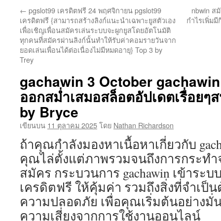
←
pgslot99 เครดิตฟรี 24 พฤศจิกายน pgslot99
nbwin สมั
เนื้อหา
เครดิตฟรี {สามารถสร้างลิงก์แนะนำเฉพาะยูสตัวเอง
กำไรเพิ่ม
เพื่อเชิญเพื่อนสมัครเล่นระบบจะผูกยูสโดยอัตโนมัติ
ทุกคนที่สมัครผ่านลิงก์นั้นทำให้รับค่าคอมรายวันจาก
ยอดเล่นเพื่อนได้ต่อเนื่องไม่มีหมดอายุ} Top 3 by
Trey
gachawin 3 October gachawin เ
ออกสม่ำเสมอสล็อตอัปเดตเรื่อยๆสน
by Bryce
เขียนบน
11 ตุลาคม 2025
โดย
Nathan Richardson
ถ้าคุณกำลังมองหาเนื้อหาเกี่ยวกับ gach
คุณไล่ตั้งแต่ภาพรวมจนถึงการกระทำจริ
สมัคร กระบวนการ gachawin เข้าระบบ 
เครดิตฟรี ให้คุ้มค่า รวมถึงสิ่งที่จำเป
ความปลอดภัย เพื่อคุณเริ่มต้นอย่างมั
ความเสี่ยงจากการใช้งานออนไลน์