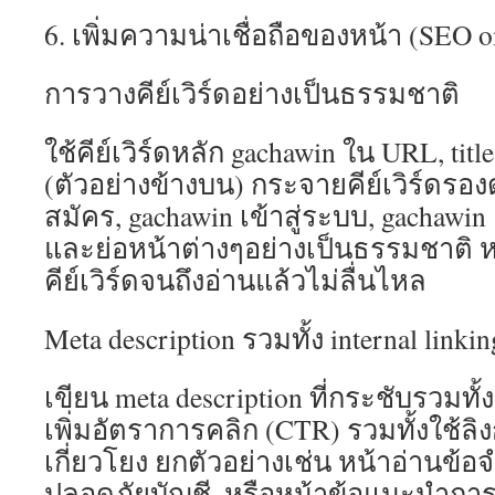
6. เพิ่มความน่าเชื่อถือของหน้า (SEO o
การวางคีย์เวิร์ดอย่างเป็นธรรมชาติ
ใช้คีย์เวิร์ดหลัก gachawin ใน URL, tit
(ตัวอย่างข้างบน) กระจายคีย์เวิร์ดรอง
สมัคร, gachawin เข้าสู่ระบบ, gachawin
และย่อหน้าต่างๆอย่างเป็นธรรมชาติ หล
คีย์เวิร์ดจนถึงอ่านแล้วไม่ลื่นไหล
Meta description รวมทั้ง internal linkin
เขียน meta description ที่กระชับรวมทั้งมี
เพิ่มอัตราการคลิก (CTR) รวมทั้งใช้ลิง
เกี่ยวโยง ยกตัวอย่างเช่น หน้าอ่านข้
ปลอดภัยบัญชี, หรือหน้าข้อแนะนำการ