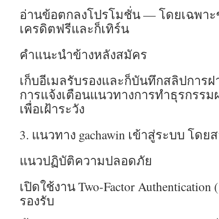
อ่านข้อตกลงโปรโมชั่น — โดยเฉพาะข
เครดิตฟรีและก็เทิร์น
คำแนะนำข้างหลังสมัคร
เก็บอีเมลรับรองและก็บันทึกสลิปการฝ
การแจ้งเตือนแนวทางการทำธุรกรรมผ
เพื่อเฝ้าระวัง
3. แนวทาง gachawin เข้าสู่ระบบ โดยส
แนวปฏิบัติความปลอดภัย
เปิดใช้งาน Two-Factor Authenticatio
รองรับ