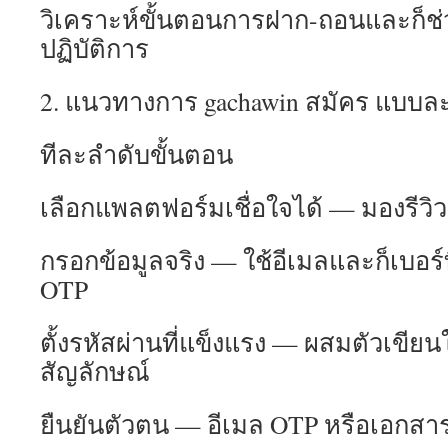
วิเคราะห์ขั้นตอนการฝาก-ถอนและก็ช
ปฏิบัติการ
2. แนวทางการ gachawin สมัคร แบบละ
ทีละลำดับขั้นตอน
เลือกแพลตฟอร์มเชื่อใจได้ — มองรีวิว
กรอกข้อมูลจริง — ใช้อีเมลและก็เบอร์ท
OTP
ตั้งรหัสผ่านที่แข็งแรง — ผสมตัวเขีย
สัญลักษณ์
ยืนยันตัวตน — อีเมล OTP หรือเอกสาร