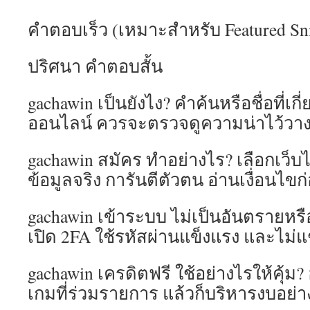
คำตอบเร็ว (เหมาะสำหรับ Featured Sni
ปริศนา คำตอบสั้น
gachawin เป็นยังไง? คำค้นหรือชื่อที่เ
ออนไลน์ ควรจะตรวจดูความน่าไว้วาง
gachawin สมัคร ทำอย่างไร? เลือกเว็บไ
ข้อมูลจริง การันตีตัวตน อ่านเงื่อนไข
gachawin เข้าระบบ ไม่เป็นอันตรายหรื
เปิด 2FA ใช้รหัสผ่านแข็งแรง และไม่แช
gachawin เครดิตฟรี ใช้อย่างไรให้คุ้ม?
เกมที่ร่วมรายการ แล้วก็บริหารงบอย่