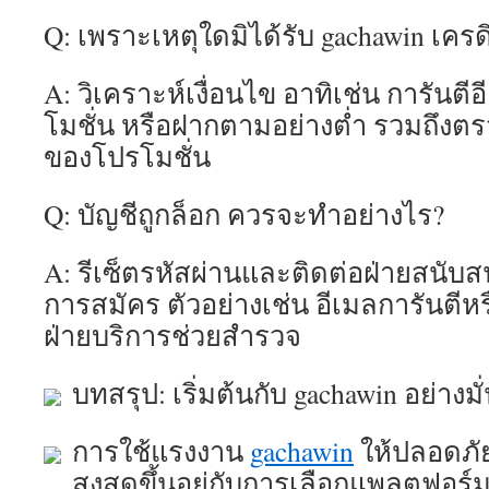
Q: เพราะเหตุใดมิได้รับ gachawin เครด
A: วิเคราะห์เงื่อนไข อาทิเช่น การันตี
โมชั่น หรือฝากตามอย่างต่ำ รวมถึงต
ของโปรโมชั่น
Q: บัญชีถูกล็อก ควรจะทำอย่างไร?
A: รีเซ็ตรหัสผ่านและติดต่อฝ่ายสนับ
การสมัคร ตัวอย่างเช่น อีเมลการันตีหร
ฝ่ายบริการช่วยสำรวจ
บทสรุป: เริ่มต้นกับ gachawin อย่างมั
การใช้แรงงาน
gachawin
ให้ปลอดภัย
สูงสุดขึ้นอยู่กับการเลือกแพลตฟอร์มที