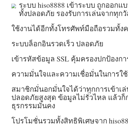
ระบบ hiso8888 เข้าระบบ ถูกออกแบบ
ทั้งปลอดภัย รองรับการเล่นจากทุกวั
ใช้งานได้อีกทั้งโทรศัพท์มือถือรวมทั้ง
ระบบล็อกอินรวดเร็ว ปลอดภัย
เข้ารหัสข้อมูล SSL คุ้มครองปกป้องก
ความมั่นใจและความเชื่อมั่นในการใช
สมาชิกมั่นอกมั่นใจได้ว่าทุกการเข้าเล
ปลอดภัยสูงสุด ข้อมูลไม่รั่วไหล แล้
ธุรกรรมมั่นคง
โปรโมชั่นรวมทั้งสิทธิพิเศษจาก hiso8