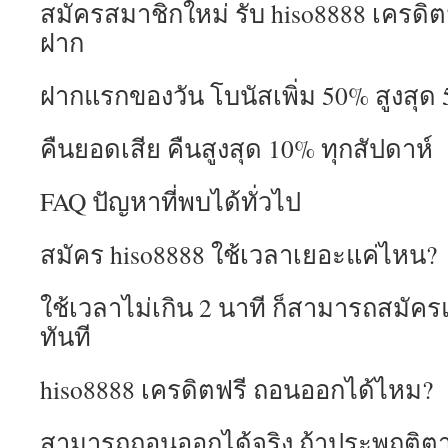
สมัครสมาชิกใหม่ รับ hiso8888 เครด
ฝาก
ฝากแรกของวัน โบนัสเพิ่ม 50% สูงสุด
คืนยอดเสีย คืนสูงสุด 10% ทุกสัปดาห์
FAQ ปัญหาที่พบได้ทั่วไป
สมัคร hiso8888 ใช้เวลาเยอะแค่ไหน?
ใช้เวลาไม่เกิน 2 นาที ก็สามารถสมัคร
ทันที
hiso8888 เครดิตฟรี ถอนออกได้ไหม?
สามารถถอนออกได้จริง ถ้าประพฤติตาม