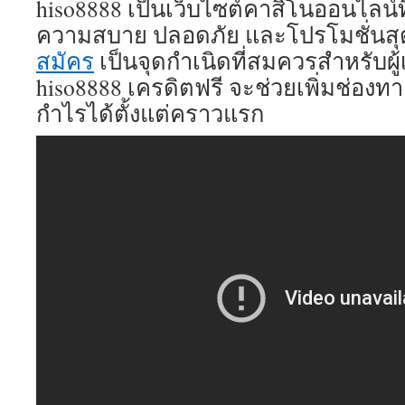
hiso8888 เป็นเว็บไซต์คาสิโนออนไลน์ท
ความสบาย ปลอดภัย และโปรโมชั่นสุด
สมัคร
เป็นจุดกำเนิดที่สมควรสำหรับผู้เ
hiso8888 เครดิตฟรี จะช่วยเพิ่มช่อง
กำไรได้ตั้งแต่คราวแรก