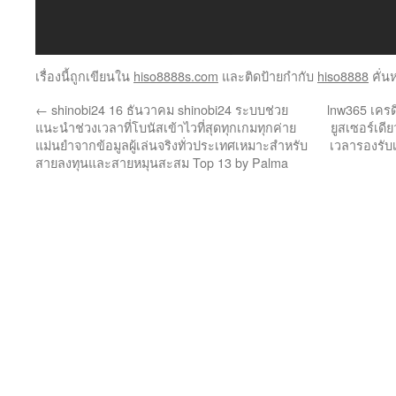
เรื่องนี้ถูกเขียนใน
hiso8888s.com
และติดป้ายกำกับ
hiso8888
คั่น
←
shinobi24 16 ธันวาคม shinobi24 ระบบช่วย
lnw365 เครด
แนะนำช่วงเวลาที่โบนัสเข้าไวที่สุดทุกเกมทุกค่าย
ยูสเซอร์เดี
แม่นยำจากข้อมูลผู้เล่นจริงทั่วประเทศเหมาะสำหรับ
เวลารองรับเ
สายลงทุนและสายหมุนสะสม Top 13 by Palma