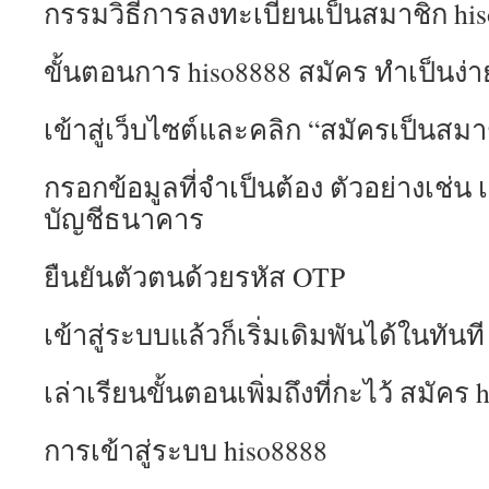
กรรมวิธีการลงทะเบียนเป็นสมาชิก hi
ขั้นตอนการ hiso8888 สมัคร ทำเป็นง่
เข้าสู่เว็บไซต์และคลิก “สมัครเป็นสมา
กรอกข้อมูลที่จำเป็นต้อง ตัวอย่างเช่น 
บัญชีธนาคาร
ยืนยันตัวตนด้วยรหัส OTP
เข้าสู่ระบบแล้วก็เริ่มเดิมพันได้ในทันที
เล่าเรียนขั้นตอนเพิ่มถึงที่กะไว้ สมัคร 
การเข้าสู่ระบบ hiso8888