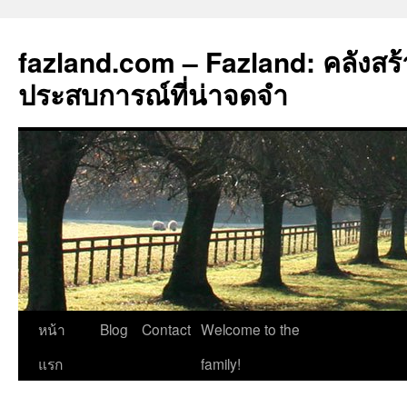
fazland.com – Fazland: คลังสร
ประสบการณ์ที่น่าจดจำ
ข้าม
หน้า
Blog
Contact
Welcome to the
ไป
แรก
family!
ยัง