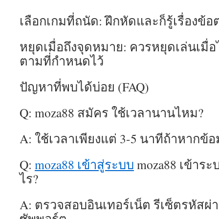
เลือกเกมที่ถนัด: ฝึกหัดและก็รู้เรื่อง
หยุดเมื่อถึงจุดหมาย: ควรหยุดเล่นเมื
ตามที่กำหนดไว้
ปัญหาที่พบได้บ่อย (FAQ)
Q: moza88 สมัคร ใช้เวลานานไหม?
A: ใช้เวลาเพียงแต่ 3-5 นาทีถ้าหากข้อ
Q:
moza88 เข้าสู่ระบบ
moza88 เข้าระบ
ไร?
A: ตรวจสอบอินเทอร์เน็ต รีเซ็ตรหัสผ่า
ซัพพอร์ต