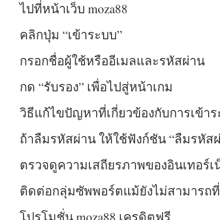
ไปที่หน้าเว็บ moza88
คลิกปุ่ม “เข้าระบบ”
กรอกชื่อผู้ใช้หรืออีเมลและรหัสผ่าน
กด “รับรอง” เพื่อไปสู่หน้าเกม
วิธีแก้ไขปัญหาที่เกี่ยวข้องกับการเข้า
ถ้าลืมรหัสผ่าน ให้ใช้ฟังก์ชัน “ลืมรหัสผ่
ตรวจดูความเสถียรภาพของอินเทอร์เน
ติดต่อกลุ่มซัพพอร์ตแม้ยังไม่สามารถที่
โปรโมชั่น moza88 เครดิตฟรี