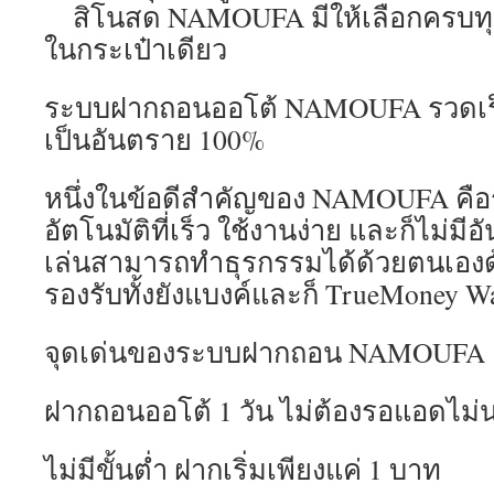
สิโนสด NAMOUFA มีให้เลือกครบทุก
ในกระเป๋าเดียว
ระบบฝากถอนออโต้ NAMOUFA รวดเร็ว 
เป็นอันตราย 100%
หนึ่งในข้อดีสำคัญของ NAMOUFA ค
อัตโนมัติที่เร็ว ใช้งานง่าย และก็ไม่มีอ
เล่นสามารถทำธุรกรรมได้ด้วยตนเองด้า
รองรับทั้งยังแบงค์และก็ TrueMoney Wa
จุดเด่นของระบบฝากถอน NAMOUFA
ฝากถอนออโต้ 1 วัน ไม่ต้องรอแอดไม่
ไม่มีขั้นต่ำ ฝากเริ่มเพียงแค่ 1 บาท