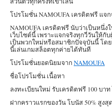
ส่วนตัวทุกครั้งที่เข้าเล่น
โปรโมชั่น NAMOUFA เครดิตฟรี แจกจร
NAMOUFA เครดิตฟรี นับว่าเป็นหนึ่ง
เว็บไซต์นี้ เพราะแจกจริงทุกวี่วันให้กับ
เป็นพวกใหม่หรือสมาชิกปัจจุบันนี้ โ
นี้เล่นเกมสล็อตทุกค่ายได้ทันที
โปรโมชั่นยอดนิยมจาก
NAMOUFA
ชื่อโปรโมชั่น เนื้อหา
ลงทะเบียนใหม่ รับเครดิตฟรี 100 บาท
ฝากคราวแรกของวัน โบนัส 50% สูงสุด