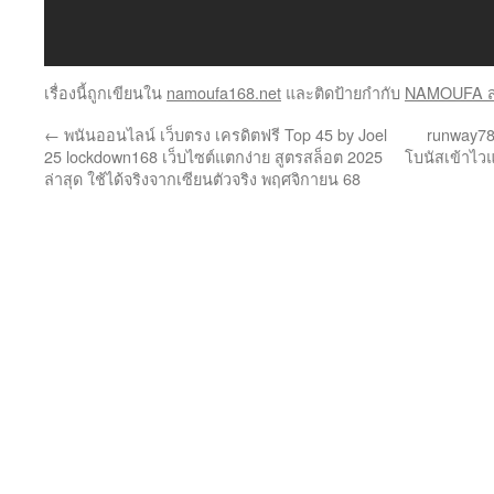
เรื่องนี้ถูกเขียนใน
namoufa168.net
และติดป้ายกำกับ
NAMOUFA ส
←
พนันออนไลน์ เว็บตรง เครดิตฟรี Top 45 by Joel
runway78
25 lockdown168 เว็บไซต์แตกง่าย สูตรสล็อต 2025
โบนัสเข้าไ
ล่าสุด ใช้ได้จริงจากเซียนตัวจริง พฤศจิกายน 68