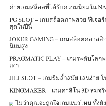
ค่ายเกมสล็อตที่ได้รับความนิยมใน
PG SLOT – เกมสล็อตภาพสวย ฟีเจอร
สุดในปีนี้
JOKER GAMING – เกมสล็อตคลาสสิกที
นิยมสูง
PRAGMATIC PLAY – เกมระดับโลกพ
เท่า
JILI SLOT – เกมธีมล้ำสมัย เล่นง่าย 
KINGMAKER – เกมคาสิโน 3D สมจริง
ไม่ว่าคุณจะถูกใจเกมแนวไหน ทั้งยั