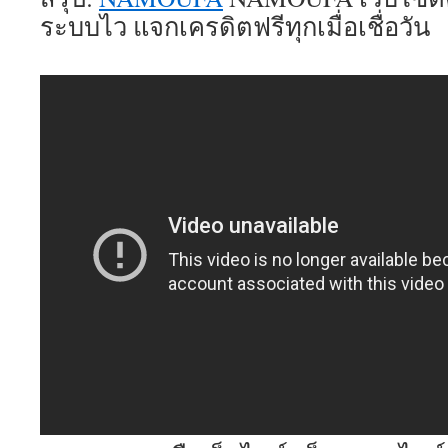
ระบบไว แจกเครดิตฟรีทุกเมื่อเชื่อวัน