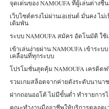
จุดเด่นของ NAMOUFA ที่ผู้เล่นต่างชื
เว็บไซต์ตรงไม่ผ่านเอเย่นต์ มั่นคง ไม
เดิมพัน
ระบบ NAMOUFA สมัคร อัตโนมัติ ใช้เว
เข้าเล่นง่ายผ่าน NAMOUFA เข้าระบบ
เคลื่อนที่ทุกระบบ
โปรโมชั่นสุดคุ้ม NAMOUFA เครดิตฟรี
รวมเกมสล็อตจากค่ายดังระดับนานาชาต
ฝากถอนออโต้ ไม่มีขั้นต่ำ ทำรายการไ
คณะทำงานมืออาชีพให้บริการตลอดเ