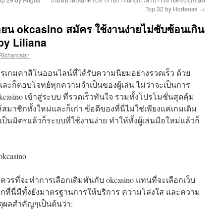
Top 32 by Hortense
→
ยน okcasino สมัคร ใช้งานง่ายไม่ซับซ้อนเกิน
y Liliana
Richardson
ิการเกมคาสิโนออนไลน์ที่ได้รับความนิยมอย่างรวดเร็ว ด้วย
และก็ตอบโจทย์ทุกความจำเป็นของผู้เล่น ไม่ว่าจะเป็นการ
kcasino เข้าสู่ระบบ ที่รวดเร็วทันใจ รวมทั้งโปรโมชั่นสุดคุ้ม
้สมาชิกทั้งใหม่และก็เก่า ข้อดีของที่นี่ไม่ใช่เพียงแค่เกมเดิม
็นมิตรแล้วก็ระบบที่ใช้งานง่าย ทำให้ทั้งผู้เล่นมือใหม่แล้วก็
okcasino
รที่จะทำการเลือกเดิมพันกับ okcasino แทนที่จะเลือกเว็บ
งจากที่นี่มีทั้งยังมาตรฐานการให้บริการ ความโล่งใส และความ
ุผลสำคัญๆเป็นต้นว่า: