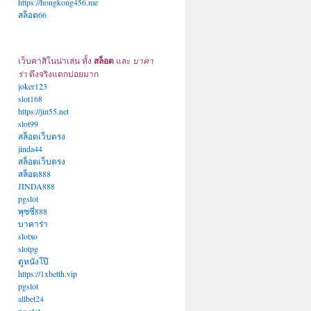
https://hongkong456.me
สล็อต66
เว็บคาสิโนน่าเล่น ทั้ง
สล็อต
และ
บาคา
ร่า
ตึงจริงแตกบ่อยมาก
joker123
slot168
https://jin55.net
slot99
สล็อตเว็บตรง
jinda44
สล็อตเว็บตรง
สล็อต888
JINDA888
pgslot
พุซซี่888
บาคาร่า
slotxo
slotpg
ดูหนังโป๊
https://1xbetth.vip
pgslot
allbet24