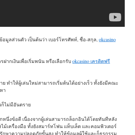
มูลส่วนตัว เป็นต้นว่า เบอร์โทรศัพท์, ชื่อ-สกุล,
okcasino
ากเงินเพื่อเริ่มพนัน หรือเลือกรับ
okcasino เครดิตฟรี
าย ทำให้ผู้เล่นใหม่สามารถเริ่มต้นได้อย่างเร็ว ทั้งยังมีคณะ
ญหา
วก็ไม่มีอันตราย
ีกหนึ่งข้อดี เนื่องจากผู้เล่นสามารถล็อกอินได้โดยทันทีหลัง
ไม้เครื่องมือ ทั้งยังสมาร์ทโฟน แท็บเล็ต และคอมพิวเตอร์
รักษาความปลอดภัยขั้นสูง ทำให้ข้อมูลผู้ใช้และก็ธุรกรรม