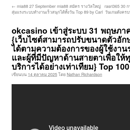
←
mia88 27 September mia88 สมัคร รางวัลใหญ่
rasri365 30 
เนื้อหา
สุ่มแรงระบบทำงานเร็วสนุกได้ทั้งวัน Top 89 by Carl
วันเกมดังครบ
okcasino เข้าสู่ระบบ 31 พฤษภา
{เว็บไซต์สามารถปรับขนาดตัวอักษ
ได้ตามความต้องการของผู้ใช้งานรองร
และผู้ที่มีปัญหาด้านสายตาเพื่อให
บริการได้อย่างเท่าเทียม} Top 10
เขียนบน
14 ตุลาคม 2025
โดย
Nathan Richardson