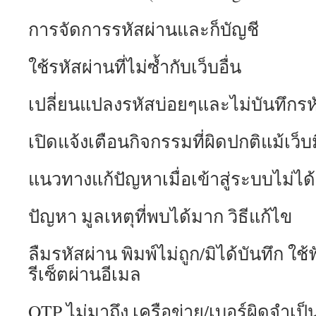
การจัดการรหัสผ่านและก็บัญชี
ใช้รหัสผ่านที่ไม่ซ้ำกับเว็บอื่น
เปลี่ยนแปลงรหัสบ่อยๆและไม่บันทึกร
เปิดแจ้งเตือนกิจกรรมที่ผิดปกติแม้เว็
แนวทางแก้ปัญหาเมื่อเข้าสู่ระบบไม่ได้
ปัญหา มูลเหตุที่พบได้มาก วิธีแก้ไข
ลืมรหัสผ่าน พิมพ์ไม่ถูก/มิได้บันทึก ใช้
รีเซ็ตผ่านอีเมล
OTP ไม่มาถึง เครือข่าย/เบอร์ผิดจำเป