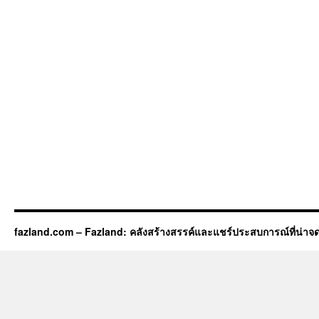
fazland.com – Fazland: คลังสร้างสรรค์และแชร์ประสบการณ์ที่น่าจ