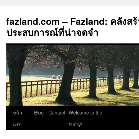
fazland.com – Fazland: คลังสร
ประสบการณ์ที่น่าจดจำ
ข้าม
หน้า
Blog
Contact
Welcome to the
ไป
แรก
family!
ยัง