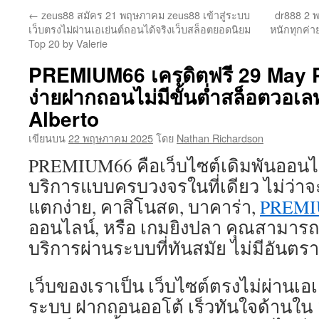
←
zeus88 สมัคร 21 พฤษภาคม zeus88 เข้าสู่ระบบ
dr888 2 
เนื้อหา
เว็บตรงไม่ผ่านเอเย่นต์ถอนได้จริงเว็บสล็อตยอดนิยม
หนักทุกค่า
Top 20 by Valerie
PREMIUM66 เครดิตฟรี 29 May
ง่ายฝากถอนไม่มีขั้นต่ำสล็อตวอเ
Alberto
เขียนบน
22 พฤษภาคม 2025
โดย
Nathan Richardson
PREMIUM66 คือเว็บไซต์เดิมพันออนไลน
บริการแบบครบวงจรในที่เดียว ไม่ว่าจ
แตกง่าย, คาสิโนสด, บาคาร่า,
PREMI
ออนไลน์, หรือ เกมยิงปลา คุณสามาร
บริการผ่านระบบที่ทันสมัย ไม่มีอันตรา
เว็บของเราเป็น เว็บไซต์ตรงไม่ผ่านเอเย่
ระบบ ฝากถอนออโต้ เร็วทันใจด้านใน 1