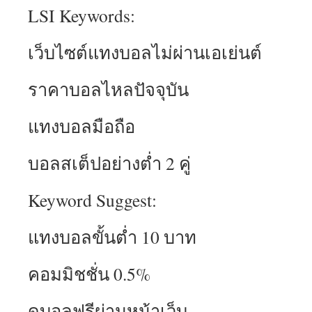
LSI Keywords:
เว็บไซต์แทงบอลไม่ผ่านเอเย่นต์
ราคาบอลไหลปัจจุบัน
แทงบอลมือถือ
บอลสเต็ปอย่างต่ำ 2 คู่
Keyword Suggest:
แทงบอลขั้นต่ำ 10 บาท
คอมมิชชั่น 0.5%
ดูบอลฟรีผ่านหน้าเว็บ