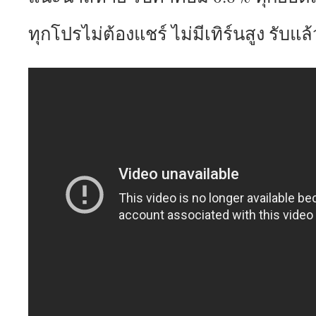
ทุกโปรไม่ต้องแชร์ ไม่มีเทิร์นสูง รับแล