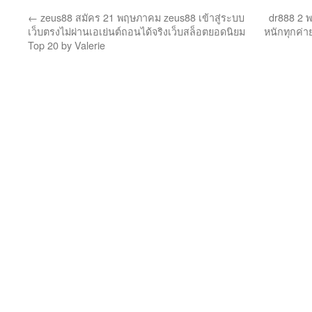
←
zeus88 สมัคร 21 พฤษภาคม zeus88 เข้าสู่ระบบ
dr888 2 
เว็บตรงไม่ผ่านเอเย่นต์ถอนได้จริงเว็บสล็อตยอดนิยม
หนักทุกค่า
Top 20 by Valerie