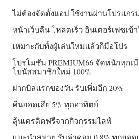
ไม่ต้องจัดตั้งแอป ใช้งานผ่านโปรแกร
หน้าเว็บลื่น โหลดเร็ว อินเตอร์เฟซเข้า
เหมาะกับทั้งผู้เล่นใหม่แล้วก็มือโปร
โปรโมชั่น PREMIUM66 จัดหนักทุกเมื่อ
โบนัสสมาชิกใหม่ 100%
ฝากบิลแรกของวัน รับเพิ่มอีก 20%
คืนยอดเสีย 5% ทุกอาทิตย์
ลุ้นเครดิตฟรีจากกิจกรรมไลฟ์
แนะนำสหาย รับค่าคอม 0.8% ทุกยอดเ