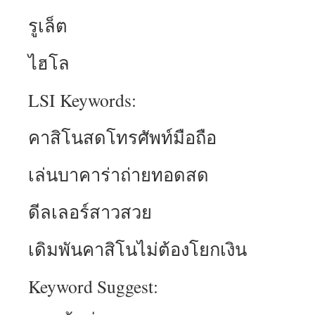
รูเล็ต
ไฮโล
LSI Keywords:
คาสิโนสดโทรศัพท์มือถือ
เล่นบาคาร่าถ่ายทอดสด
ดีลเลอร์สาวสวย
เดิมพันคาสิโนไม่ต้องโยกเงิน
Keyword Suggest: