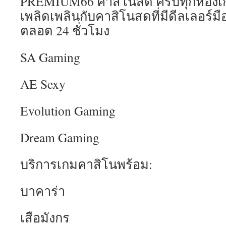
PREMIUM66 คาสิโนสด ครบทุกห้องเ
เพลิดเพลินกับคาสิโนสดที่มีดีลเลอร์
ตลอด 24 ชั่วโมง
SA Gaming
AE Sexy
Evolution Gaming
Dream Gaming
บริการเกมคาสิโนพร้อม:
บาคาร่า
เสือมังกร