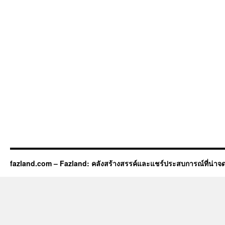
fazland.com – Fazland: คลังสร้างสรรค์และแชร์ประสบการณ์ที่น่าจ