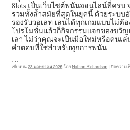
8lots เป็นเว็บไซต์พนันออนไลน์ที่ครบ 
รวมทั้งล้ำสมัยที่สุดในยุคนี้ ด้วยระบบอั
รองรับวอเลท เล่นได้ทุกเกมแบบไม่ต้อ
โปรโมชั่นแล้วก็กิจกรรมแจกของขวัญแ
เล่า ไม่ว่าคุณจะเป็นมือใหม่หรือคนเ
คำตอบที่ใช่สำหรับทุกการพนัน
…
เขียนบน
23 พฤษภาคม 2025
โดย
Nathan Richardson
|
ปิดความเห