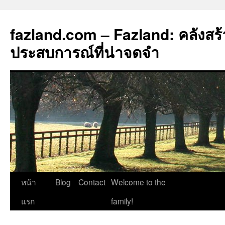
fazland.com – Fazland: คลังสร
ประสบการณ์ที่น่าจดจำ
ข้าม
หน้า
Blog
Contact
Welcome to the
ไป
แรก
family!
ยัง