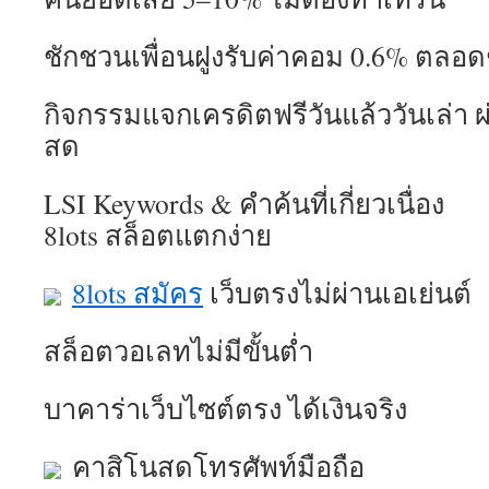
ชักชวนเพื่อนฝูงรับค่าคอม 0.6% ตลอดช
กิจกรรมแจกเครดิตฟรีวันแล้ววันเล่า ผ
สด
LSI Keywords & คำค้นที่เกี่ยวเนื่อง
8lots สล็อตแตกง่าย
8lots สมัคร
เว็บตรงไม่ผ่านเอเย่นต์
สล็อตวอเลทไม่มีขั้นต่ำ
บาคาร่าเว็บไซต์ตรง ได้เงินจริง
คาสิโนสดโทรศัพท์มือถือ