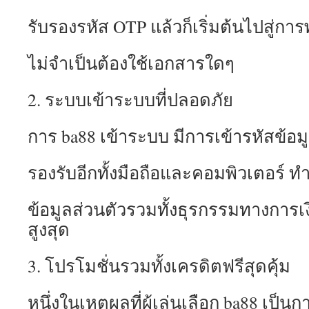
รับรองรหัส OTP แล้วก็เริ่มต้นไปสู่การ
ไม่จำเป็นต้องใช้เอกสารใดๆ
2. ระบบเข้าระบบที่ปลอดภัย
การ ba88 เข้าระบบ มีการเข้ารหัสข้อ
รองรับอีกทั้งมือถือและคอมพิวเตอร์ ทำให
ข้อมูลส่วนตัวรวมทั้งธุรกรรมทางการเ
สูงสุด
3. โปรโมชั่นรวมทั้งเครดิตฟรีสุดคุ้ม
หนึ่งในเหตุผลที่ผู้เล่นเลือก ba88 เป็