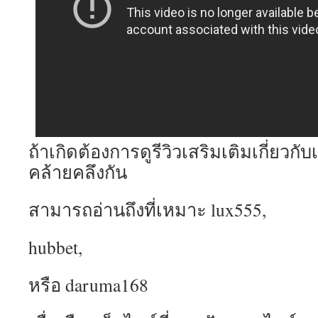
ถ้าเกิดต้องการดูรีวิวเสริมเติมเกี่ยวกับ
คล้ายคลึงกัน
สามารถอ่านถึงที่เหมาะ lux555,
hubbet,
หรือ daruma168