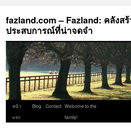
fazland.com – Fazland: คลังสร
ประสบการณ์ที่น่าจดจำ
ข้าม
หน้า
Blog
Contact
Welcome to the
ไป
แรก
family!
ยัง