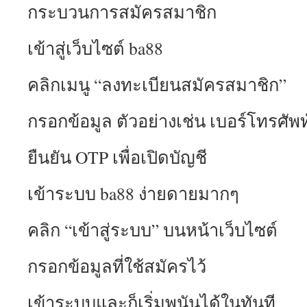
กระบวนการสมัครสมาชิก
เข้าสู่เว็บไซต์ ba88
คลิกเมนู “ลงทะเบียนสมัครสมาชิก”
กรอกข้อมูล ตัวอย่างเช่น เบอร์โทรศัพ
ยืนยัน OTP เพื่อเปิดบัญชี
เข้าระบบ ba88 ง่ายดายมากๆ
คลิก “เข้าสู่ระบบ” บนหน้าเว็บไซต์
กรอกข้อมูลที่ใช้สมัครไว้
เข้าระบบและก็เริ่มพนันได้ในทันที