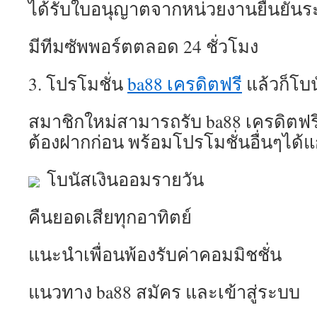
ได้รับใบอนุญาตจากหน่วยงานยืนยันร
มีทีมซัพพอร์ตตลอด 24 ชั่วโมง
3. โปรโมชั่น
ba88 เครดิตฟรี
แล้วก็โ
สมาชิกใหม่สามารถรับ ba88 เครดิตฟรี 
ต้องฝากก่อน พร้อมโปรโมชั่นอื่นๆได้แก
โบนัสเงินออมรายวัน
คืนยอดเสียทุกอาทิตย์
แนะนำเพื่อนพ้องรับค่าคอมมิชชั่น
แนวทาง ba88 สมัคร และเข้าสู่ระบบ