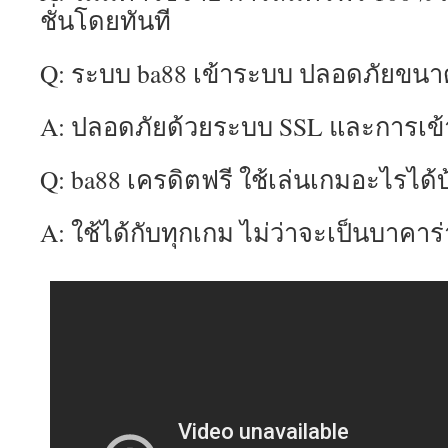
ชั่นโดยทันที
Q: ระบบ ba88 เข้าระบบ ปลอดภัยขน
A: ปลอดภัยด้วยระบบ SSL และการเข้าร
Q: ba88 เครดิตฟรี ใช้เล่นเกมอะไรได้บ
A: ใช้ได้กับทุกเกม ไม่ว่าจะเป็นบาคาร