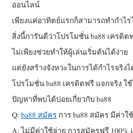
ออนไลน์
เพียงแค่อาทิตย์แรกก็สามารถทำกำไรไ
สิ่งนี้การันตีว่าโปรโมชั่น ba88 เครดิตฟ
ไม่เพียงช่วยทำให้ผู้เล่นเริ่มต้นได้ง่าย
แต่ยังสร้างจังหวะในการได้กำไรจริงได
โปรโมชั่น ba88 เครดิตฟรี แจกจริง ใช้
ปัญหาที่พบได้บ่อยเกี่ยวกับ ba88
Q:
ba88 สมัคร
การ ba88 สมัคร มีค่าใช
A: ไม่มีค่าใช้จ่าย การสมัครฟรี 100%