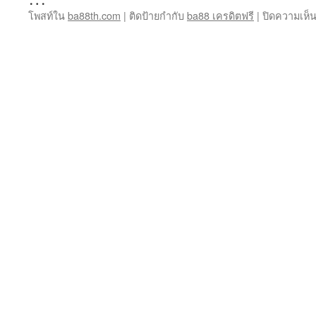
โพสท์ใน
ba88th.com
|
ติดป้ายกำกับ
ba88 เครดิตฟรี
|
ปิดความเห็