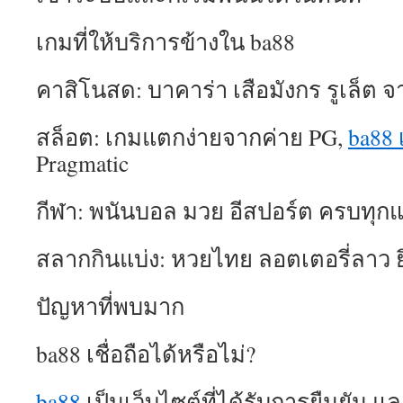
เกมที่ให้บริการข้างใน ba88
คาสิโนสด: บาคาร่า เสือมังกร รูเล็ต จ
สล็อต: เกมแตกง่ายจากค่าย PG,
ba88 
Pragmatic
กีฬา: พนันบอล มวย อีสปอร์ต ครบทุก
สลากกินแบ่ง: หวยไทย ลอตเตอรี่ลาว ยี่
ปัญหาที่พบมาก
ba88 เชื่อถือได้หรือไม่?
ba88
เป็นเว็บไซต์ที่ได้รับการยืนยัน แ