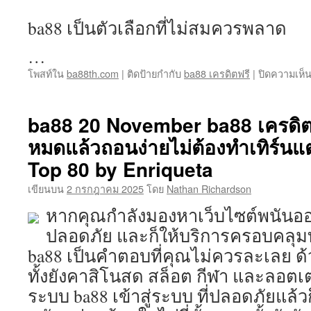
ba88 เป็นตัวเลือกที่ไม่สมควรพลาด
…
โพสท์ใน
ba88th.com
|
ติดป้ายกำกับ
ba88 เครดิตฟรี
|
ปิดความเห็
ba88 20 November ba88 เครดิตฟ
หมดแล้วถอนง่ายไม่ต้องทำเทิร์นแต
Top 80 by Enriqueta
เขียนบน
2 กรกฎาคม 2025
โดย
Nathan Richardson
หากคุณกำลังมองหาเว็บไซต์พนันออน
ปลอดภัย และก็ให้บริการครอบคลุม
ba88 เป็นคำตอบที่คุณไม่ควรละเลย ด้
ทั้งยังคาสิโนสด สล็อต กีฬา และลอตเต
ระบบ ba88 เข้าสู่ระบบ ที่ปลอดภัยแล้วก