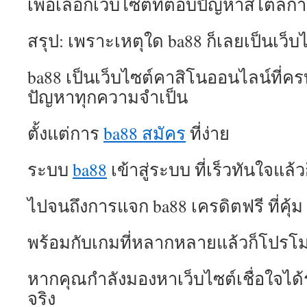
เพื่อเลือกเว็บไซต์ที่ตอบปัญหาสไตล์
สรุป: เพราะเหตุใด ba88 ก็เลยเป็นเว็บไ
ba88 เป็นเว็บไซต์คาสิโนออนไลน์ที่ค
ปัญหาทุกความจำเป็น
ตั้งแต่การ
ba88 สมัคร
ที่ง่าย
ระบบ
ba88
เข้าสู่ระบบ ที่เร็วทันใจแล้
ไปจนถึงการแจก ba88 เครดิตฟรี ที่คุ้ม
พร้อมกับเกมที่หลากหลายแล้วก็โปรโมชั
หากคุณกำลังมองหาเว็บไซต์เชื่อใจได้
จริง