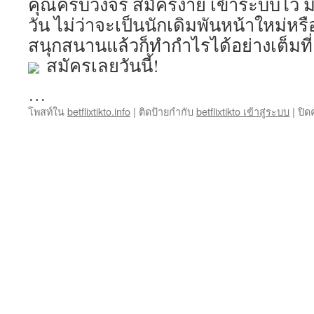
คุณครบวงจร สมัครง่าย เข้าระบบไว มีเ
วัน ไม่ว่าจะเป็นนักเดิมพันหน้าใหม่ห
สนุกสนานแล้วก็ทำกำไรได้อย่างเต็มที่
สมัครเลยวันนี้!
…
โพสท์ใน
betflixtikto.info
|
ติดป้ายกำกับ
betflixtikto เข้าสู่ระบบ
|
ปิด