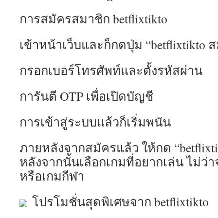
การสมัครสมาชิก betflixtikto
เข้าหน้าเว็บและก็กดปุ่ม “betflixtikto 
กรอกเบอร์โทรศัพท์และตั้งรหัสผ่าน
การันตี OTP เพื่อเปิดบัญชี
การเข้าสู่ระบบแล้วก็เริ่มพนัน
ภายหลังจากสมัครแล้ว ให้กด “betflixtik
หลังจากนั้นเลือกเกมที่อยากเล่น ไม่ว่
หรือเกมกีฬา
โปรโมชั่นสุดพิเศษจาก betflixtikto