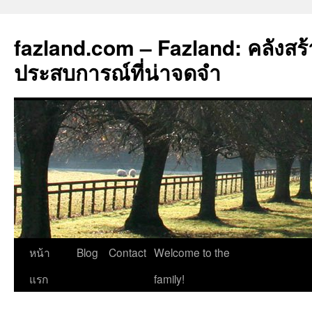
fazland.com – Fazland: คลังสร
ประสบการณ์ที่น่าจดจำ
ข้าม
หน้า
Blog
Contact
Welcome to the
ไป
แรก
family!
ยัง