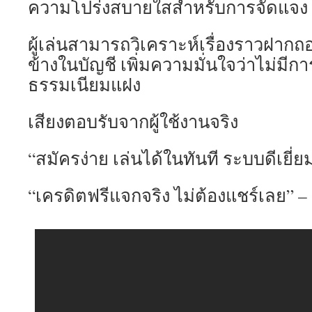
ความโปร่งสบายใสสำหรับการจัดแจง
ผู้เล่นสามารถวิเคราะห์เรื่องราวฝา
ข้างในบัญชี เพิ่มความมั่นใจว่าไม่มีก
ธรรมเนียมแฝง
เสียงตอบรับจากผู้ใช้งานจริง
“สมัครง่าย เล่นได้ในทันที ระบบดีเยี
“เครดิตฟรีแจกจริง ไม่ต้องแชร์เลย” –