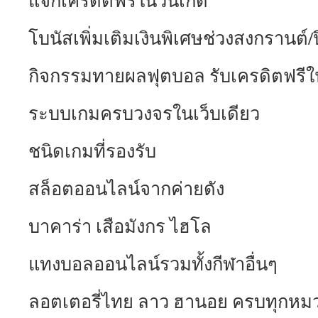
แจกเครดิตฟรีในวันเกิด
โบนัสเพิ่มเติมเงินพิเศษช่วงสงกรานต์/ป
กิจกรรมทายผลฟุตบอล รับเครดิตฟรีใ
ระบบเกมครบวงจรในเว็บเดียว
ชนิดเกมที่รองรับ
สล็อตออนไลน์จากค่ายดัง
บาคาร่า เสือมังกร ไฮโล
แทงบอลออนไลน์รวมทั้งกีฬาอื่นๆ
ลอตเตอรี่ไทย ลาว ฮานอย ครบทุกหมว