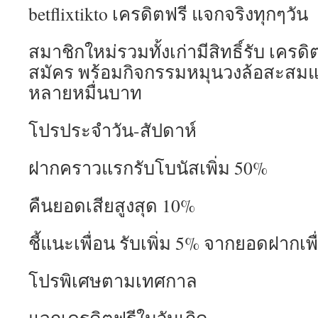
betflixtikto เครดิตฟรี แจกจริงทุกๆวัน
สมาชิกใหม่รวมทั้งเก่ามีสิทธิ์รับ เครดิต
สมัคร พร้อมกิจกรรมหมุนวงล้อสะสมแต
หลายหมื่นบาท
โปรประจำวัน-สัปดาห์
ฝากคราวแรกรับโบนัสเพิ่ม 50%
คืนยอดเสียสูงสุด 10%
ชี้แนะเพื่อน รับเพิ่ม 5% จากยอดฝากเพื
โปรพิเศษตามเทศกาล