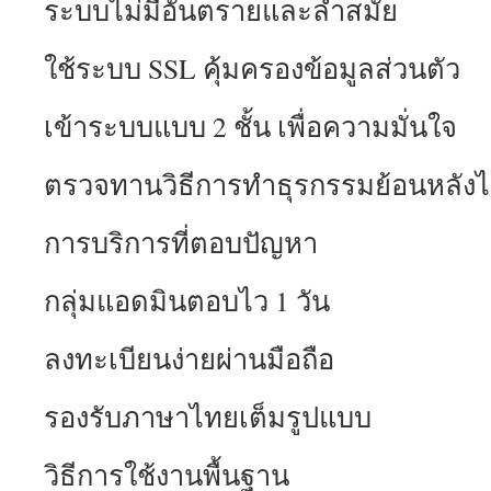
ระบบไม่มีอันตรายและล้ำสมัย
ใช้ระบบ SSL คุ้มครองข้อมูลส่วนตัว
เข้าระบบแบบ 2 ชั้น เพื่อความมั่นใจ
ตรวจทานวิธีการทำธุรกรรมย้อนหลังไ
การบริการที่ตอบปัญหา
กลุ่มแอดมินตอบไว 1 วัน
ลงทะเบียนง่ายผ่านมือถือ
รองรับภาษาไทยเต็มรูปแบบ
วิธีการใช้งานพื้นฐาน