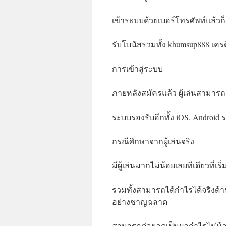
เข้าระบบด้วยเบอร์โทรศัพท์แล้วก็
รับโบนัสรวมทั้ง khumsup888 เครด
การเข้าสู่ระบบ
ภายหลังสมัครแล้ว ผู้เล่นสามาร
ระบบรองรับอีกทั้ง iOS, Android 
กรณีศึกษาจากผู้เล่นจริง
มีผู้เล่นมากไม่น้อยเลยทีเดียวที่
รวมทั้งสามารถได้กำไรได้จริงด้านใน
อย่างชาญฉลาด
สามารถต่อยอดเป็นผลกำไรไม่น้อย