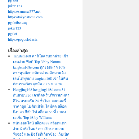
pg slot
joker 123
https://samurai777.net
https://tokyoslot88.com
pgslotbetway
joker123
pgslot
https://gogoslot.asia
เรื่องล่าสุด
Tangtem168 คาสิโนครบทุกค่าย เข้า
เล่นง่าย ฟีลดี Top 39 by Norma
tangtem168e.com ทุกยอดฝาก 10%
สายทุนน้อย สมัครด่วน คัดมาแล้ว
เล่นได้ทุกเกม tangtem168 เข้าให้ทัน
ก่อนรางวัลหลุดมือ 20 ก.ย. 2026
Hengjing168 hengjing168d.com 31
กันยายน 26 เครดิตฟรี บริการเกมคา
สิโน ครบครัน 24 ชั่วโมง ลอตเตอรี่
ราคาถูก ไม่ติดเทิร์น ไลฟ์สด สล็อต
ยิงปลา กีฬา ไพ่ สล็อต168 ที่ 1 ของ
เอเชีย Top 68 by Williams
พนันออนไลน์ สล็อต888 สล็อตแตก
ง่าย มีจริงไหม? เจาะลึกระบบเกม
ฟีเจอร์ และปัจจัยที่เกี่ยวข้อง เว็บเปิด