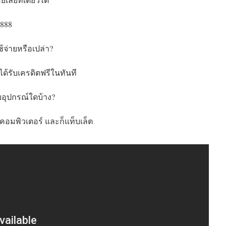
p888
้จ่ายหรือเปล่า?
็ได้รับเครดิตฟรีในทันที
บอุปกรณ์ใดบ้าง?
่ คอมพิวเตอร์ และก็แท็บเล็ต