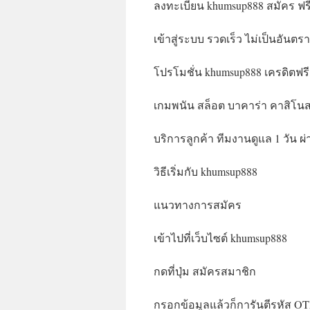
ลงทะเบียน khumsup888 สมัคร ฟรี 
เข้าสู่ระบบ รวดเร็ว ไม่เป็นอันตรา
โปรโมชั่น khumsup888 เครดิตฟ
เกมพนัน สล็อต บาคาร่า คาสิโน
บริการลูกค้า ทีมงานดูแล 1 วัน 
วิธีเริ่มกับ khumsup888
แนวทางการสมัคร
เข้าไปที่เว็บไซต์ khumsup888
กดที่ปุ่ม สมัครสมาชิก
กรอกข้อมูลแล้วก็การันตีรหัส O