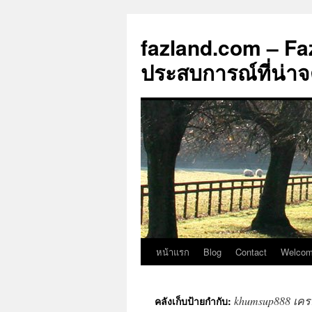
fazland.com – Faz
ประสบการณ์ที่น่า
หน้าแรก
Blog
Contact
Welcome
ข้าม
ไป
khumsup888 เคร
คลังเก็บป้ายกำกับ:
ยัง