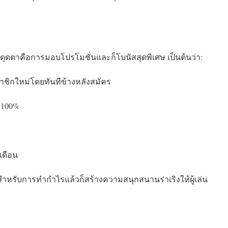
สะดุดตาคือการมอบโปรโมชั่นและก็โบนัสสุดพิเศษ เป็นต้นว่า:
าชิกใหม่โดยทันทีข้างหลังสมัคร
ด 100%
เดือน
สสำหรับการทำกำไรแล้วก็สร้างความสนุกสนานร่าเริงให้ผู้เล่น