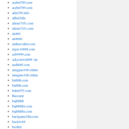
acebet789.com
acebet789.com
adm789.info
allbet24hr
allone745s.com
allone745s.com
alot66
alot666
ambnovabet.com
argus16888.com
asb9999.com
askyouwin888 vip
audi688.com
aungpao168.online
aungpao168.online
ba88th.com
ba88th.com
babet555.com
Baccarat
baj88thb
baj88thbz.com
baj88thbz.com
bar4game24hr.com
baslot168
bestbet