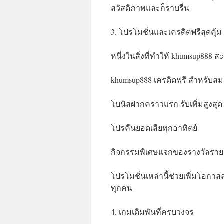
สวัสดิภาพและก็ราบรื่น
3. โปรโมชั่นและเครดิตฟรีสุดคุ้ม
หนึ่งในสิ่งที่ทำให้ khumsup888 
khumsup888 เครดิตฟรี สำหรับสม
โบนัสฝากคราวแรก รับเพิ่มสูงสุ
โปรคืนยอดเสียทุกอาทิตย์
กิจกรรมพิเศษแจกของรางวัลราย
โปรโมชั่นเหล่านี้ช่วยเพิ่มโอกา
ทุกคน
4. เกมเดิมพันที่ครบวงจร