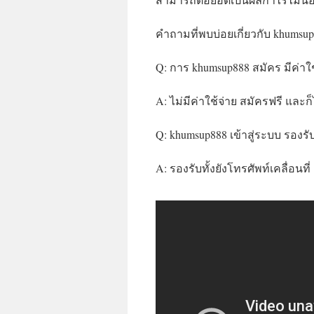
คำถามที่พบบ่อยเกี่ยวกับ khumsu
Q: การ khumsup888 สมัคร มีค่าใช
A: ไม่มีค่าใช้จ่าย สมัครฟรี และก
Q: khumsup888 เข้าสู่ระบบ รองรั
A: รองรับทั้งยังโทรศัพท์เคลื่อนที