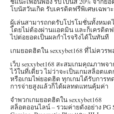
ชี้แนะเพื่อนพ้อง รับโบนัส 20% จาก
โบนัสวันเกิด รับเครดิตฟรีพิเศษเฉพาะ
ผู้เล่นสามารถกดรับโปรโมชั่นทั้งหมดได
โดยไม่ต้องผ่านแอดมิน และก็เครดิตฟร
ไปต่อยอดเป็นผลกำไรจริงได้ในทันที
เกมยอดฮิตใน sexxybet168 ที่ไม่ควร
เว็บ sexxybet168 สะสมเกมคุณภาพจาก
ไว้ในที่เดียว ไม่ว่าจะเป็นเกมสล็อตแ
หรือเกมไพ่ยอดฮิต ทุกเกมได้รับการทด
การจ่ายสูงแล้วก็ได้ผลทดแทนคุ้มค่า
จำพวกเกมยอดฮิตใน sexxybet168
สล็อตออนไลน์ – รวมค่ายดังอย่าง PG