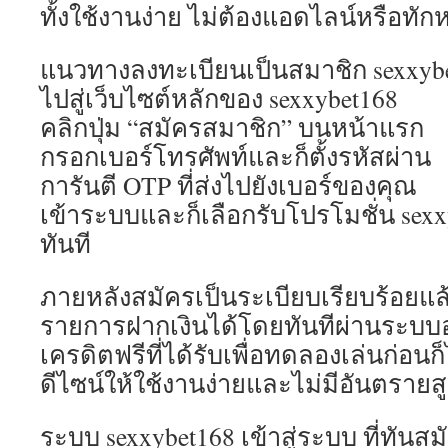
ทั้งใช้งานง่าย ไม่ต้องแอดไลน์หรือทัก
แนวทางลงทะเบียนเป็นสมาชิก sexxyb
ไปสู่เว็บไซต์หลักของ sexxybet168
คลิกปุ่ม “สมัครสมาชิก” บนหน้าแรก
กรอกเบอร์โทรศัพท์และก็ตั้งรหัสผ่าน
การันตี OTP ที่ส่งไปยังเบอร์ของคุณ
เข้าระบบและก็เลือกรับโปรโมชั่น sexx
ทันที
ภายหลังสมัครเป็นระเบียบเรียบร้อยแล
รายการฝากเงินได้โดยทันทีผ่านระบบอ
เครดิตฟรีที่ได้รับเพื่อทดลองเล่นก่อนก็
ดีไซน์ให้ใช้งานง่ายและไม่มีอันตรายสู
ระบบ sexxybet168 เข้าสู่ระบบ ที่ทันส