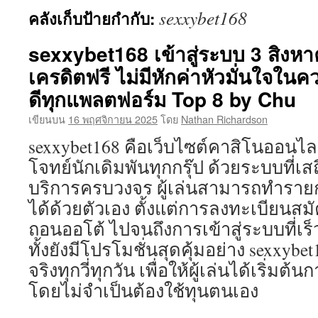
sexxybet168
คลังเก็บป้ายกำกับ:
เนื้อหา
sexxybet168 เข้าสู่ระบบ 3 สิง
เครดิตฟรี ไม่มีหักค่าหัวมั่นใจในคว
ดีทุกแพลตฟอร์ม Top 8 by Chu
เขียนบน
16 พฤศจิกายน 2025
โดย
Nathan Richardson
sexxybet168 คือเว็บไซต์คาสิโนออนไล
โจทย์นักเดิมพันทุกกรุ๊ป ด้วยระบบที่เส
บริการครบวงจร ผู้เล่นสามารถทำรายก
ได้ด้วยตัวเอง ตั้งแต่การลงทะเบียนส
ถอนออโต้ ไปจนถึงการเข้าสู่ระบบที่เร
ทั้งยังมีโปรโมชั่นสุดคุ้มอย่าง sexxybe
จริงทุกวี่ทุกวัน เพื่อให้ผู้เล่นได้เริ่มต
โดยไม่จำเป็นต้องใช้ทุนตนเอง