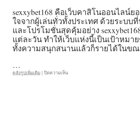
sexxybet168 คือเว็บคาสิโนออนไลน์ยอ
ใจจากผู้เล่นทั่วทั้งประเทศ ด้วยระบบท
และโปรโมชั่นสุดคุ้มอย่าง sexxybet168
แต่ละวัน ทำให้เว็บแห่งนี้เป็นเป้าหมา
ทั้งความสนุกสนานแล้วก็รายได้ในขณ
…
บน
คลังรูปเพิ่มเติม
|
ปิดความเห็น
sexxybet168
เข้า
สู่
ระบบ
3
สิงหาคม
sexxybet168
เครดิต
ฟรี
ไม่มี