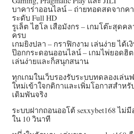
Gaming, Pragmatic Play และ JILI
บาคาร่าออนไลน์ – ถ่ายทอดสดจากคาส
ระดับ Full HD
รูเล็ต ไฮโล เสือมังกร – เกมโต๊ะสุดคลา
ครบ
เกมยิงปลา – กราฟิกงาม เล่นง่าย ได้เงิ
ป๊อกกระดอนออนไลน์ – เกมไพ่ยอดฮ
เล่นง่ายและก็สนุกสนาน
ทุกเกมในเว็บรองรับระบบทดลองเล่นฟรี 
ใหม่เข้าใจกติกาและเพิ่มโอกาสสำหร
เดิมพันจริง
ระบบฝากถอนออโต้ sexxybet168 ไม่มีอ
ใน 10 วินาที