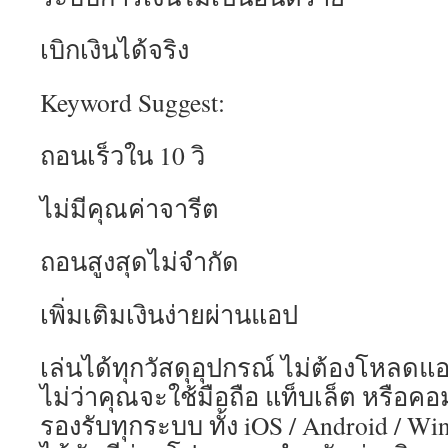
เบิกเงินได้จริง
Keyword Suggest:
ถอนเร็วใน 10 วิ
ไม่มีคุณค่าจารีต
ถอนสูงสุดไม่จำกัด
เพิ่มเติมเงินง่ายผ่านแอป
เล่นได้ทุกวัสดุอุปกรณ์ ไม่ต้องโหลดแ
ไม่ว่าคุณจะใช้มือถือ แท็บเล็ต หรือคอ
รองรับทุกระบบ ทั้ง iOS / Android / Wi