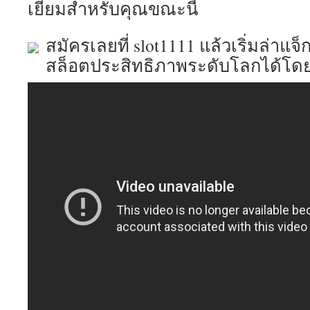
เยี่ยมสำหรับคุณขณะนี้
สมัครเลยที่ slot1111 แล้วเริ่มล่าแ
สล็อตประสิทธิภาพระดับโลกได้โดย