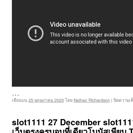
…
เขียนบน
25 พฤษภาคม 2025
โดย
Nathan Richardson
|
ปิดความเห
slot1111 27 December slot1111
เว็บตรงครบจบที่เดียวโบนัสเพียบ 