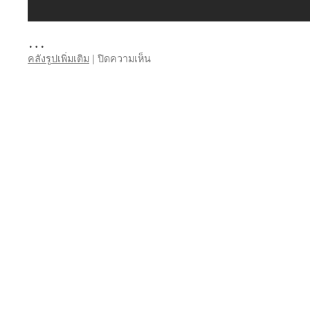
…
บน
คลังรูปเพิ่มเติม
|
ปิดความเห็น
slot1111
27
December
slot1111
เครดิต
ฟรี
สล็อต
เว็บ
ตรง
ครบ
จบ
ที่
เดียว
โบนัส
เพียบ
Top
21
by