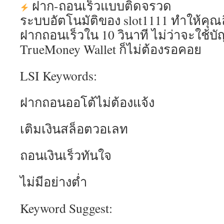
ฝาก-ถอนเร็วแบบติดจรวด
ระบบอัตโนมัติของ slot1111 ทำให้คุณ
ฝากถอนเร็วใน 10 วินาที ไม่ว่าจะใช้
TrueMoney Wallet ก็ไม่ต้องรอคอย
LSI Keywords:
ฝากถอนออโต้ไม่ต้องแจ้ง
เติมเงินสล็อตวอเลท
ถอนเงินเร็วทันใจ
ไม่มีอย่างต่ำ
Keyword Suggest: