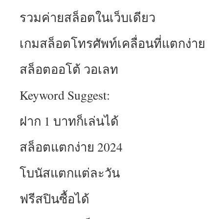
รวมค่ายสล็อตในเว็บเดียว
เกมสล็อตโทรศัพท์เคลื่อนที่แตกง่าย
สล็อตออโต้ วอเลท
Keyword Suggest:
ฝาก 1 บาทก็เล่นได้
สล็อตแตกง่าย 2024
โบนัสแตกแต่ละวัน
ฟรีสปินซื้อได้