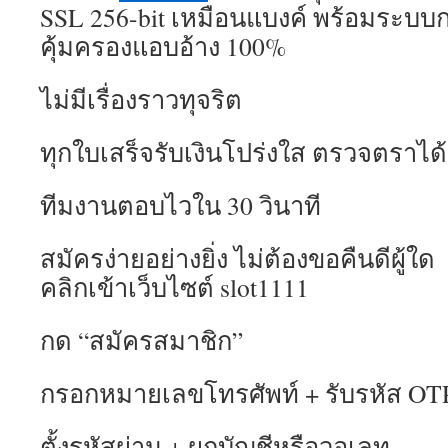
SSL 256-bit เหมือนแบงค์ พร้อมระบบ
คุ้มครองแอบอ้าง 100%
ไม่มีเรื่องราวทุจริต
ทุกใบเสร็จรับเงินโปร่งใส ตรวจตราได้
ทีมงานตอบไวใน 30 วินาที
สมัครง่ายอย่างยิ่ง ไม่ต้องขอคืนดีผู้ใด
คลิกเข้าเว็บไซต์ slot1111
กด “สมัครสมาชิก”
กรอกหมายเลขโทรศัพท์ + รับรหัส OT
ตั้งรหัสผ่าน + ผูกบัญชีหรือวอเลท