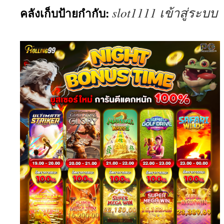
slot1111 เข้าสู่ระบบ
คลังเก็บป้ายกำกับ:
เนื้อหา