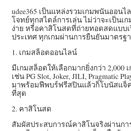
udee365 เป็นแหล่งรวมเกมพนันออนไลน
โจทย์ทุกสไตล์การเล่น ไม่ว่าจะเป็นเ
ง่าย หรือคาสิโนสดที่ถ่ายทอดสดแบบเ
ประเทศ ทุกเกมผ่านการยืนยันมาตรฐ
1. เกมสล็อตออนไลน์
มีเกมสล็อตให้เลือกมากยิ่งกว่า 2,000 
เช่น PG Slot, Joker, JILI, Pragmatic P
มาพร้อมฟีพบร์ฟรีสปินแล้วก็โบนัสแจ็
ที่สุด
2. คาสิโนสด
สัมผัสประสบการณ์คาสิโนจริงผ่านกา