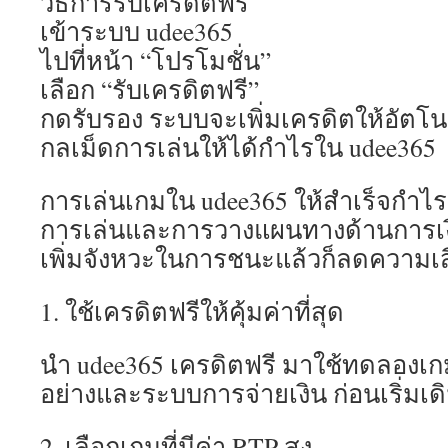
วิธีการรับเครดิตฟรี
เข้าระบบ udee365
ไปที่หน้า “โปรโมชั่น”
เลือก “รับเครดิตฟรี”
กดรับรอง ระบบจะเพิ่มเครดิตให้อัตโนม
กลเม็ดการเล่นให้ได้กำไรใน udee365
การเล่นเกมใน udee365 ให้สำเร็จกำไรน
การเล่นและการวางแผนทางด้านการเงินอ
เพิ่มจังหวะในการชนะแล้วก็ลดความเส
1. ใช้เครดิตฟรีให้คุ้มค่าที่สุด
นำ udee365 เครดิตฟรี มาใช้ทดลองเกม
อย่างและระบบการจ่ายเงิน ก่อนเริ่มเดิ
2. เลือกเกมที่มีค่า RTP สูง