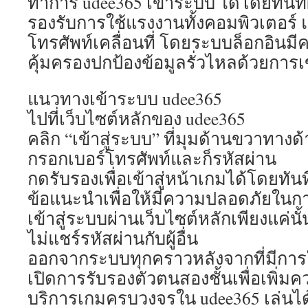
ทำการ udee365 เข้าระบบ ได้โดยทันที
รองรับการใช้แรงงานทั้งคอมพิวเตอร์ แ
โทรศัพท์เคลื่อนที่ โดยระบบล็อกอินม
คุ้มครองปกป้องข้อมูลรั่วไหลด้วยการเ
แนวทางเข้าระบบ udee365
ไปที่เว็บไซต์หลักของ udee365
คลิก “เข้าสู่ระบบ” ที่มุมด้านขวาทาง
กรอกเบอร์โทรศัพท์และก็รหัสผ่าน
กดรับรองเพื่อเข้าสู่หน้าเกมได้โดยทันท
ข้อแนะนำเพื่อให้มีความปลอดภัยในกา
เข้าสู่ระบบผ่านเว็บไซต์หลักเพียงแค่นั้
ไม่แชร์รหัสผ่านกับผู้อื่น
ออกจากระบบทุกคราวหลังจากที่มีการ
เปิดการรับรองตัวตนสองชั้นเพื่อเพิ่
บริการเกมครบวงจรใน udee365 เล่นได