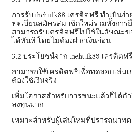
การรับ thehulk88 เครดิตฟรี ทำเป็นง
ทะเบียนสมัครสมาชิกใหม่รวมทั้งการยืน
สามารถรับเครดิตฟรีไปใช้ในลัษณะขอ
ได้ทันที โดยไม่ต้องฝากเงินก่อน
3.2 ประโยชน์จาก thehulk88 เครดิตฟร
สามารถใช้เครดิตฟรีเพื่อทดสอบเล่นเ
ต้องใช้เงินจริง
เพิ่มโอกาสสำหรับการชนะแล้วก็ได้กำ
ลงทุนมาก
เหมาะสำหรับผู้เล่นใหม่ที่ปรารถนาท