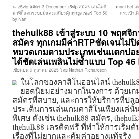
←
z5vip สมัคร 3 December z5vip สมัคร เล่นไม่กี่
mac1bet เค
เนื้อหา
นาทีก็แตกระบบมั่นคงเสถียรคุ้มทุกยูสเซอร์ Top 50
กระเป๋าเด
by Nan
thehulk88 เข้าสู่ระบบ 10 พฤศจิ
สมัคร ทุกเกมมีค่าRTPชัดเจนไม่ปิ
หมวดเกมตามประเภทเช่นแตกบ่อยซ
ได้ชัดเล่นเพลินไม่ซ้ำแบบ Top 46
เขียนบน
9 ตุลาคม 2025
โดย
Nathan Richardson
ในโลกของคาสิโนออนไลน์ thehulk88 
ยอดนิยมอย่างมากในวงการ ด้วยเก
สมัครที่สบาย, และการให้บริการที่ปลอ
ประเด็นการเล่นเกมคาสิโนเพียงแค่นั้
พิเศษ ดังเช่น thehulk88 สมัคร, thehul
thehulk88 เครดิตฟรี ที่ทำให้การเริ่มต้
เรื่องที่ไม่ยากและคุ้มค่าอย่างแท้จริง