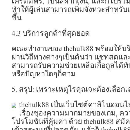
เครดิตฟรี, โบนัสฝากเงิน, และก็โปรโมช
ทำให้ผู้เล่นสามารถเพิ่มจังหวะสำหรับ
ขึ้น
4.3 บริการลูกค้าที่สุดยอด
คณะทำงานของ thehulk88 พร้อมให้บริ
ผ่านวิถีทางต่างๆเป็นต้นว่า แชทสดและก็อ
สามารถรับความช่วยเหลือเกื้อกูลได้ทั
หรือปัญหาใดๆก็ตาม
5. สรุป: เพราะเหตุไรคุณจะต้องเลือกเล
thehulk88 เป็นเว็บไซต์คาสิโนออนไลน
เรื่องของความมากมายของเกม, คว
โปรโมชั่นที่คุ้มค่า ด้วย thehulk88 สมั
เข้าสู่ระบบที่ปลอดภัย, แล้วก็ thehulk88