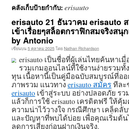
erisauto
คลังเก็บป้ายกำกับ:
เนื้อหา
erisauto 21 ธันวาคม erisauto ส
เข้าเรื่อยๆสล็อตกราฟิกสมจริงสนุก
by Antonio
เขียนบน
5 ตุลาคม 2025
โดย
Nathan Richardson
erisauto เป็นชื่อที่ผู้เล่นไทยค้นหา
รวมเกมออนไลน์ที่ใช้งานง่ายรวมทั้ง
ทุน เนื้อหานี้เป็นคู่มือฉบับสมบูรณ์ที
ภาพรวม แนวทาง
erisauto สมัคร
ทีละ
erisauto
เข้าสู่ระบบ อย่างปลอดภัย รว
แล้วก็การใช้ erisauto เครดิตฟรี ให้คุ้ม
ความน่าไว้วางใจ กรณีศึกษา เคล็ดล
และปัญหาที่พบได้บ่อย เพื่อคุณเริ่มต้น
ลดการเสี่ยงก่อนฝากเงินจริง.