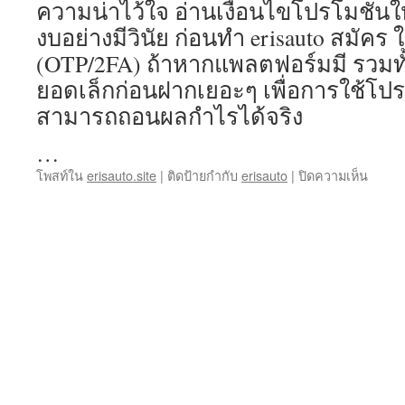
ความน่าไว้ใจ อ่านเงื่อนไขโปรโมชั่นให
งบอย่างมีวินัย ก่อนทำ erisauto สมัคร 
(OTP/2FA) ถ้าหากแพลตฟอร์มมี รวมท
ยอดเล็กก่อนฝากเยอะๆ เพื่อการใช้โปรโ
สามารถถอนผลกำไรได้จริง
…
บน
โพสท์ใน
erisauto.site
|
ติดป้ายกำกับ
erisauto
|
ปิดความเห็น
erisau
21
ธันวา
erisau
สมัคร
รางวัล
ใหญ่
เข้า
เรื่อยๆ
สล็อต
กราฟิ
สมจริง