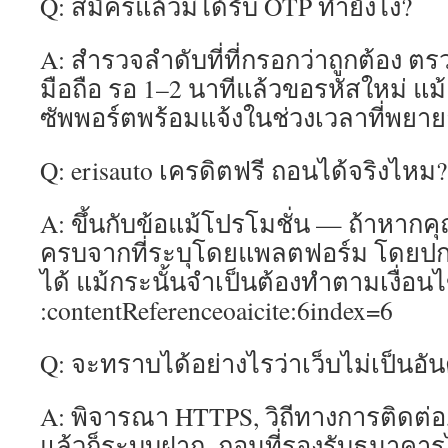
Q: สมัครแล้วมิได้รับ OTP ทำยังไง?
A: สำรวจลำดับที่ที่กรอกว่าถูกต้อง 
มือถือ รอ 1–2 นาทีแล้วขอรหัสใหม่ แม้ย
ซัพพอร์ตพร้อมแจ้งในช่วงเวลาที่พยา
Q: erisauto เครดิตฟรี ถอนได้จริงไหม?
A: ขึ้นกับข้อแม้โปรโมชั่น — ถ้าหากค
ครบจากที่ระบุโดยแพลตฟอร์ม โดยป
ได้ แม้กระนั้นจำเป็นต้องทำตามเงื่อนไ
:contentReferenceoaicite:6index=6
Q: จะทราบได้อย่างไรว่าเว็บไม่เป็นอั
A: พิจารณา HTTPS, วิถีทางการติดต่อ, ร
แล้วก็ระบบฝาก–ถอนที่รองรับธนาคารไท